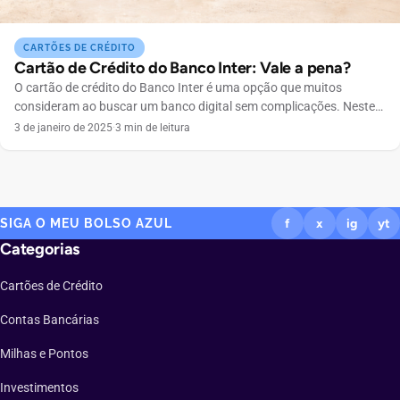
CARTÕES DE CRÉDITO
Cartão de Crédito do Banco Inter: Vale a pena?
O cartão de crédito do Banco Inter é uma opção que muitos
consideram ao buscar um banco digital sem complicações. Neste
artigo, vamos explorar todos os aspectos dos cartões disponíveis,
3 de janeiro de 2025
·
3 min de leitura
suas vantagens, desvantagens e como eles se comparam com
outras opções do mercado. Por que escolher o cartão de crédito do
Banco Inter? O Banco […]
SIGA O MEU BOLSO AZUL
f
x
ig
yt
Categorias
Cartões de Crédito
Contas Bancárias
Milhas e Pontos
Investimentos