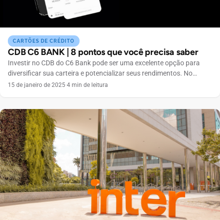
CARTÕES DE CRÉDITO
CDB C6 BANK | 8 pontos que você precisa saber
Investir no CDB do C6 Bank pode ser uma excelente opção para
diversificar sua carteira e potencializar seus rendimentos. No
entanto, antes de tomar qualquer decisão, é fundamental entender
15 de janeiro de 2025
·
4 min de leitura
alguns pontos chave sobre esse tipo de investimento. 1. O que é
CDB? CDB, ou Certificado de Depósito Bancário, é um título que
você adquire para […]