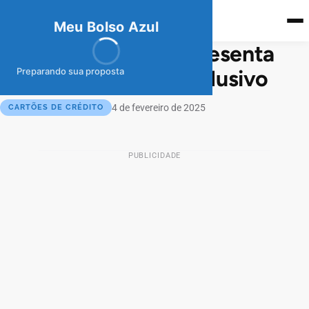
meubolso
Az
ul
Meu Bolso Azul
Caixa Econômica apresenta
cartão de crédito exclusivo
Preparando sua proposta
4 de fevereiro de 2025
CARTÕES DE CRÉDITO
PUBLICIDADE