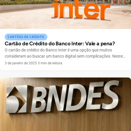
CARTÕES DE CRÉDITO
Cartão de Crédito do Banco Inter: Vale a pena?
O cartão de crédito do Banco Inter é uma opção que muitos
consideram ao buscar um banco digital sem complicações. Neste
artigo, vamos explorar todos os aspectos dos cartões disponíveis,
3 de janeiro de 2025
·
3 min de leitura
suas vantagens, desvantagens e como eles se comparam com
outras opções do mercado. Por que escolher o cartão de crédito do
Banco Inter? O Banco […]