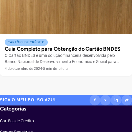
CARTÕES DE CRÉDITO
Guia Completo para Obtenção do Cartão BNDES
O Cartão BNDES é uma solução financeira desenvolvida pelo
Banco Nacional de Desenvolvimento Econômico e Social para
facilitar o acesso ao crédito para micro, pequenas e médias
4 de dezembro de 2024
·
5 min de leitura
empresas. Com ele, é possível financiar a aquisição de bens e
serviços necessários para o crescimento do seu negócio, com
condições de pagamento vantajosas. O principal atrativo do […]
SIGA O MEU BOLSO AZUL
f
x
ig
yt
Categorias
Cartões de Crédito
Contas Bancárias