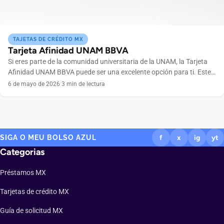
TAJETAS DE CRÉDITO MX
Tarjeta Afinidad UNAM BBVA
Si eres parte de la comunidad universitaria de la UNAM, la Tarjeta
Afinidad UNAM BBVA puede ser una excelente opción para ti. Este
producto financiero combina los beneficios de un banco sólido
6 de mayo de 2026
·
3 min de lectura
como BBVA con ventajas exclusivas para estudiantes, egresados,
académicos y trabajadores de la Universidad Nacional Autónoma
de México. En esta review completa, te […]
SIGA O MEU BOLSO AZUL
f
x
ig
yt
Categorias
Préstamos MX
Tarjetas de crédito MX
Guía de solicitud MX