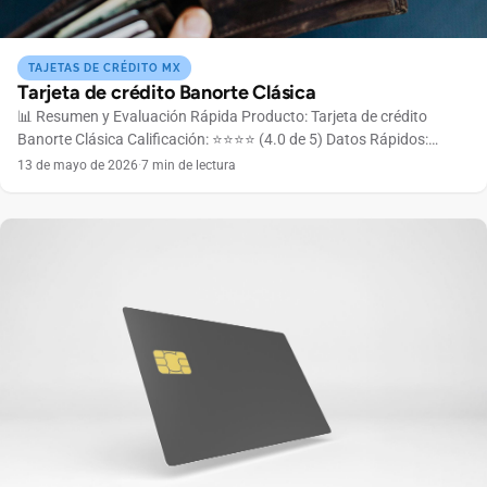
TAJETAS DE CRÉDITO MX
Tarjeta de crédito Banorte Clásica
📊 Resumen y Evaluación Rápida Producto: Tarjeta de crédito
Banorte Clásica Calificación: ⭐⭐⭐⭐ (4.0 de 5) Datos Rápidos:
Anualidad: $600 MXN (puede ser sin costo con uso frecuente)
13 de mayo de 2026
·
7 min de lectura
Marca: Visa o Mastercard Límite de crédito: Variable según perfil
crediticio Ingresos mínimos: Desde $6,000 MXN mensuales
Aceptación: Internacional 💳 ¿Listo para solicitar? Esta tarjeta
puede ser […]