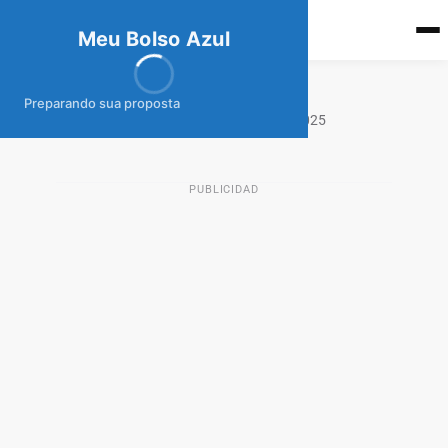
meubolso
Az
ul
Meu Bolso Azul
Tarjeta Volaris
Preparando sua proposta
5 de noviembre de 2025
TAJETAS DE CRÉDITO MX
PUBLICIDAD