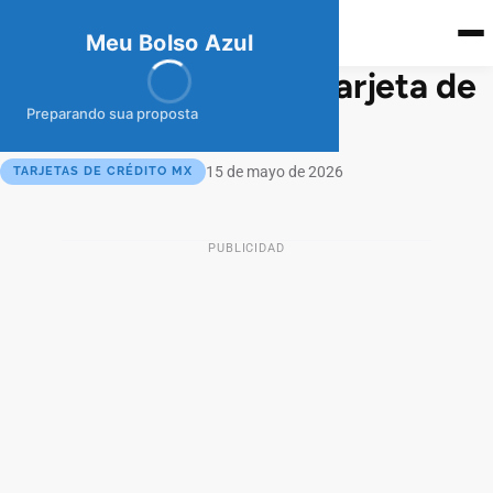
meubolso
Az
ul
Meu Bolso Azul
¿Cómo solicitar una tarjeta de
crédito Ualá?
Preparando sua proposta
15 de mayo de 2026
TARJETAS DE CRÉDITO MX
PUBLICIDAD