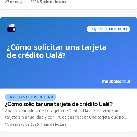
Anualidad Gratuita el primer año Bandera Mastercard Límite de
27 de mayo de 2026
·
5 min de lectura
crédito Según perfil crediticio Ingreso mínimo $6,000 MXN
mensuales 👉 ¿Listo para solicitar? La tarjeta Banorte Conmigo
está diseñada para acompañarte en tu día a día con beneficios
pensados […]
TARJETAS DE CRÉDITO MX
¿Cómo solicitar una tarjeta de crédito Ualá?
Análisis completo de la Tarjeta de Crédito Ualá: ¿conviene una
tarjeta sin anualidad y con 1% de cashback? Una tarjeta que no
cobra anualidad, se maneja por completo desde el celular y
15 de mayo de 2026
·
4 min de lectura
devuelve dinero en cada compra suena tentadora. Ese es el
atractivo de la Tarjeta de Crédito Ualá, emitida por ABC Capital a