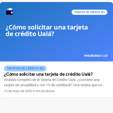
través […]
TARJETAS DE CRÉDITO MX
¿Cómo solicitar una tarjeta de crédito Ualá?
Análisis completo de la Tarjeta de Crédito Ualá: ¿conviene una
tarjeta sin anualidad y con 1% de cashback? Una tarjeta que no
cobra anualidad, se maneja por completo desde el celular y
15 de mayo de 2026
·
4 min de lectura
devuelve dinero en cada compra suena tentadora. Ese es el
atractivo de la Tarjeta de Crédito Ualá, emitida por ABC Capital a
través […]