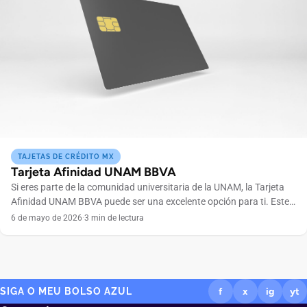
TAJETAS DE CRÉDITO MX
Tarjeta Afinidad UNAM BBVA
Si eres parte de la comunidad universitaria de la UNAM, la Tarjeta
Afinidad UNAM BBVA puede ser una excelente opción para ti. Este
producto financiero combina los beneficios de un banco sólido
6 de mayo de 2026
·
3 min de lectura
como BBVA con ventajas exclusivas para estudiantes, egresados,
académicos y trabajadores de la Universidad Nacional Autónoma
de México. En esta review completa, te […]
SIGA O MEU BOLSO AZUL
f
x
ig
yt