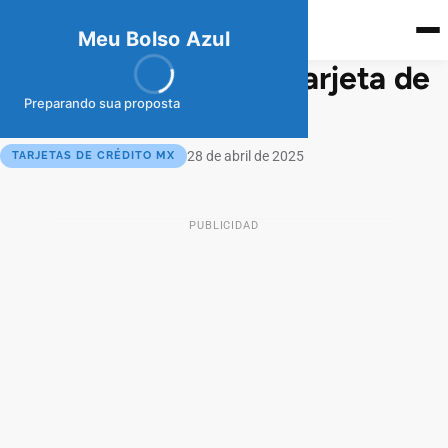
meubolso
Az
ul
Meu Bolso Azul
Pros y contras de la tarjeta de
crédito HSBC0
Preparando sua proposta
28 de abril de 2025
TARJETAS DE CRÉDITO MX
PUBLICIDAD