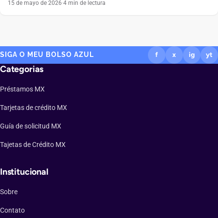
cobra anualidad, se maneja por completo desde el celular y
15 de mayo de 2026
·
4 min de lectura
devuelve dinero en cada compra suena tentadora. Ese es el
atractivo de la Tarjeta de Crédito Ualá, emitida por ABC Capital a
través […]
SIGA O MEU BOLSO AZUL
f
x
ig
yt
Categorias
Préstamos MX
Tarjetas de crédito MX
Guía de solicitud MX
Tajetas de Crédito MX
Institucional
Sobre
Contato