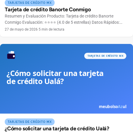
TARJETAS DE CRÉDITO MX
Tarjeta de crédito Banorte Conmigo
Resumen y Evaluación Producto: Tarjeta de crédito Banorte
Conmigo Evaluación: ⭐⭐⭐⭐ (4.0 de 5 estrellas) Datos Rápidos:
Anualidad Gratuita el primer año Bandera Mastercard Límite de
27 de mayo de 2026
·
5 min de lectura
crédito Según perfil crediticio Ingreso mínimo $6,000 MXN
mensuales 👉 ¿Listo para solicitar? La tarjeta Banorte Conmigo
está diseñada para acompañarte en tu día a día con beneficios
pensados […]
TARJETAS DE CRÉDITO MX
¿Cómo solicitar una tarjeta de crédito Ualá?