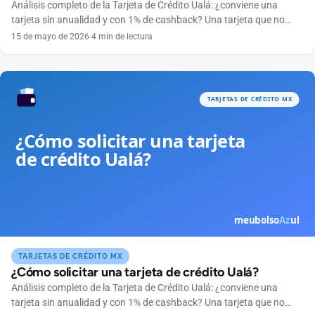
Análisis completo de la Tarjeta de Crédito Ualá: ¿conviene una
tarjeta sin anualidad y con 1% de cashback? Una tarjeta que no
cobra anualidad, se maneja por completo desde el celular y
15 de mayo de 2026
·
4 min de lectura
devuelve dinero en cada compra suena tentadora. Ese es el
atractivo de la Tarjeta de Crédito Ualá, emitida por ABC Capital a
través […]
TARJETAS DE CRÉDITO MX
¿Cómo solicitar una tarjeta de crédito Ualá?
Análisis completo de la Tarjeta de Crédito Ualá: ¿conviene una
tarjeta sin anualidad y con 1% de cashback? Una tarjeta que no