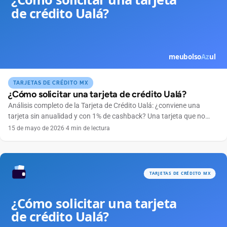
TARJETAS DE CRÉDITO MX
¿Cómo solicitar una tarjeta de crédito Ualá?
Análisis completo de la Tarjeta de Crédito Ualá: ¿conviene una
tarjeta sin anualidad y con 1% de cashback? Una tarjeta que no
cobra anualidad, se maneja por completo desde el celular y
15 de mayo de 2026
·
4 min de lectura
devuelve dinero en cada compra suena tentadora. Ese es el
atractivo de la Tarjeta de Crédito Ualá, emitida por ABC Capital a
través […]