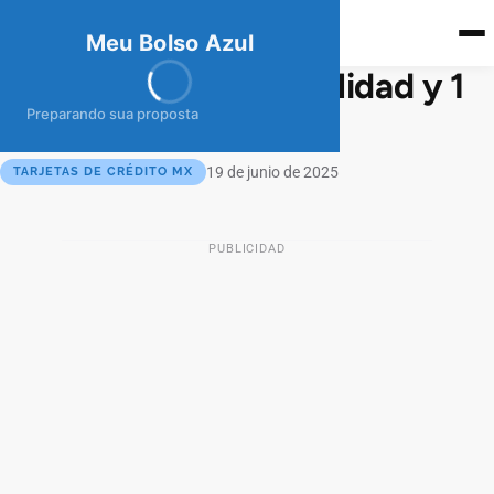
meubolso
Az
ul
Meu Bolso Azul
Tarjeta Ualá: sin anualidad y 1
% de cashback real
Preparando sua proposta
19 de junio de 2025
TARJETAS DE CRÉDITO MX
PUBLICIDAD