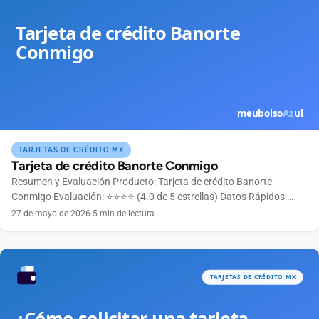
TARJETAS DE CRÉDITO MX
Tarjeta de crédito Banorte Conmigo
Resumen y Evaluación Producto: Tarjeta de crédito Banorte
Conmigo Evaluación: ⭐⭐⭐⭐ (4.0 de 5 estrellas) Datos Rápidos:
Anualidad Gratuita el primer año Bandera Mastercard Límite de
27 de mayo de 2026
·
5 min de lectura
crédito Según perfil crediticio Ingreso mínimo $6,000 MXN
mensuales 👉 ¿Listo para solicitar? La tarjeta Banorte Conmigo
está diseñada para acompañarte en tu día a día con beneficios
pensados […]