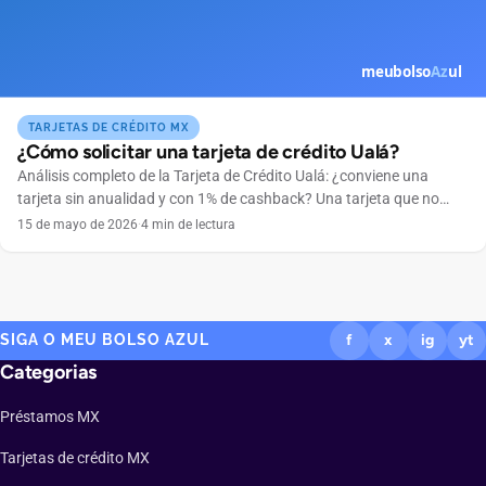
TARJETAS DE CRÉDITO MX
¿Cómo solicitar una tarjeta de crédito Ualá?
Análisis completo de la Tarjeta de Crédito Ualá: ¿conviene una
tarjeta sin anualidad y con 1% de cashback? Una tarjeta que no
cobra anualidad, se maneja por completo desde el celular y
15 de mayo de 2026
·
4 min de lectura
devuelve dinero en cada compra suena tentadora. Ese es el
atractivo de la Tarjeta de Crédito Ualá, emitida por ABC Capital a
través […]
SIGA O MEU BOLSO AZUL
f
x
ig
yt
Categorias
Préstamos MX
Tarjetas de crédito MX