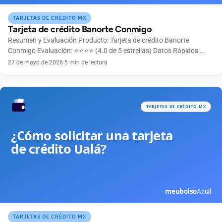
TARJETAS DE CRÉDITO MX
Tarjeta de crédito Banorte Conmigo
Resumen y Evaluación Producto: Tarjeta de crédito Banorte
Conmigo Evaluación: ⭐⭐⭐⭐ (4.0 de 5 estrellas) Datos Rápidos:
Anualidad Gratuita el primer año Bandera Mastercard Límite de
27 de mayo de 2026
·
5 min de lectura
crédito Según perfil crediticio Ingreso mínimo $6,000 MXN
mensuales 👉 ¿Listo para solicitar? La tarjeta Banorte Conmigo
está diseñada para acompañarte en tu día a día con beneficios
pensados […]
TARJETAS DE CRÉDITO MX