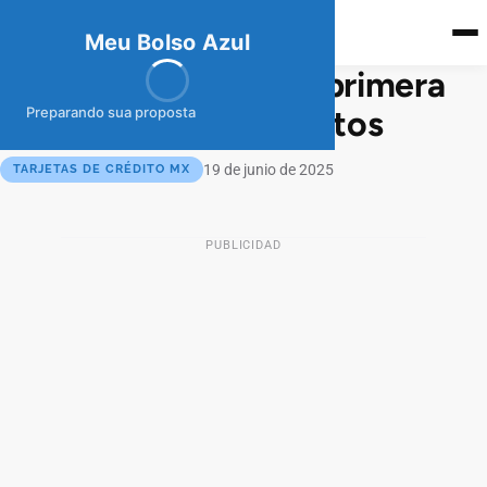
meubolso
Az
ul
Meu Bolso Azul
Banamex Clásica: tu primera
tarjeta con MSI y Puntos
Preparando sua proposta
19 de junio de 2025
TARJETAS DE CRÉDITO MX
PUBLICIDAD