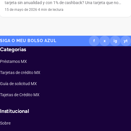
tarjeta sin anualidad y con 1% de cashback? Una tarjeta que no
cobra anualidad, se maneja por completo desde el celular y
15 de mayo de 2026
·
4 min de lectura
devuelve dinero en cada compra suena tentadora. Ese es el
atractivo de la Tarjeta de Crédito Ualá, emitida por ABC Capital a
través […]
SIGA O MEU BOLSO AZUL
f
x
ig
yt
Categorias
Préstamos MX
Tarjetas de crédito MX
Guía de solicitud MX
Tajetas de Crédito MX
Institucional
Sobre