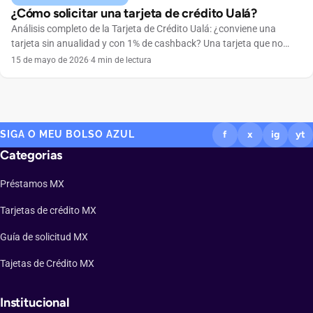
¿Cómo solicitar una tarjeta de crédito Ualá?
Análisis completo de la Tarjeta de Crédito Ualá: ¿conviene una
tarjeta sin anualidad y con 1% de cashback? Una tarjeta que no
cobra anualidad, se maneja por completo desde el celular y
15 de mayo de 2026
·
4 min de lectura
devuelve dinero en cada compra suena tentadora. Ese es el
atractivo de la Tarjeta de Crédito Ualá, emitida por ABC Capital a
través […]
SIGA O MEU BOLSO AZUL
f
x
ig
yt
Categorias
Préstamos MX
Tarjetas de crédito MX
Guía de solicitud MX
Tajetas de Crédito MX
Institucional