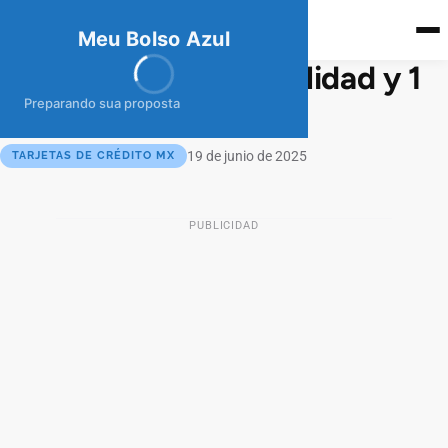
meubolso
Az
ul
Meu Bolso Azul
Tarjeta Ualá: sin anualidad y 1
% de cashback real
Preparando sua proposta
19 de junio de 2025
TARJETAS DE CRÉDITO MX
PUBLICIDAD