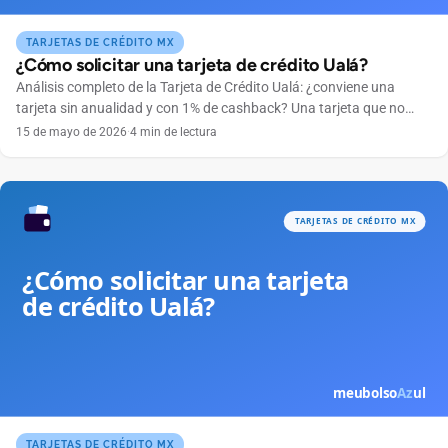
TARJETAS DE CRÉDITO MX
¿Cómo solicitar una tarjeta de crédito Ualá?
Análisis completo de la Tarjeta de Crédito Ualá: ¿conviene una
tarjeta sin anualidad y con 1% de cashback? Una tarjeta que no
cobra anualidad, se maneja por completo desde el celular y
15 de mayo de 2026
·
4 min de lectura
devuelve dinero en cada compra suena tentadora. Ese es el
atractivo de la Tarjeta de Crédito Ualá, emitida por ABC Capital a
través […]
TARJETAS DE CRÉDITO MX