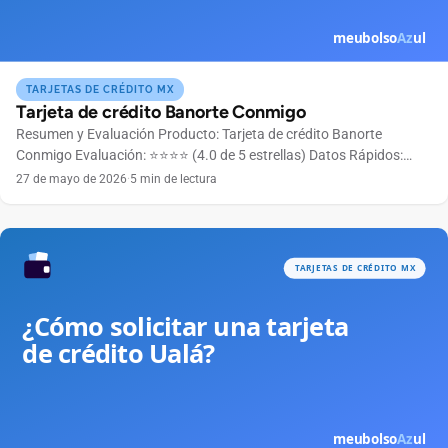
TARJETAS DE CRÉDITO MX
Tarjeta de crédito Banorte Conmigo
Resumen y Evaluación Producto: Tarjeta de crédito Banorte
Conmigo Evaluación: ⭐⭐⭐⭐ (4.0 de 5 estrellas) Datos Rápidos:
Anualidad Gratuita el primer año Bandera Mastercard Límite de
27 de mayo de 2026
·
5 min de lectura
crédito Según perfil crediticio Ingreso mínimo $6,000 MXN
mensuales 👉 ¿Listo para solicitar? La tarjeta Banorte Conmigo
está diseñada para acompañarte en tu día a día con beneficios
pensados […]