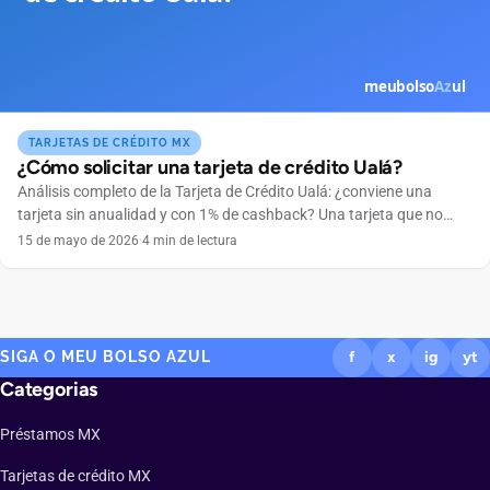
TARJETAS DE CRÉDITO MX
¿Cómo solicitar una tarjeta de crédito Ualá?
Análisis completo de la Tarjeta de Crédito Ualá: ¿conviene una
tarjeta sin anualidad y con 1% de cashback? Una tarjeta que no
cobra anualidad, se maneja por completo desde el celular y
15 de mayo de 2026
·
4 min de lectura
devuelve dinero en cada compra suena tentadora. Ese es el
atractivo de la Tarjeta de Crédito Ualá, emitida por ABC Capital a
través […]
SIGA O MEU BOLSO AZUL
f
x
ig
yt
Categorias
Préstamos MX
Tarjetas de crédito MX