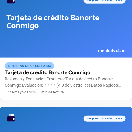
TARJETAS DE CRÉDITO MX
Tarjeta de crédito Banorte Conmigo
Resumen y Evaluación Producto: Tarjeta de crédito Banorte
Conmigo Evaluación: ⭐⭐⭐⭐ (4.0 de 5 estrellas) Datos Rápidos:
Anualidad Gratuita el primer año Bandera Mastercard Límite de
27 de mayo de 2026
·
5 min de lectura
crédito Según perfil crediticio Ingreso mínimo $6,000 MXN
mensuales 👉 ¿Listo para solicitar? La tarjeta Banorte Conmigo
está diseñada para acompañarte en tu día a día con beneficios
pensados […]