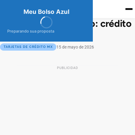
meubolso
Az
ul
Meu Bolso Azul
Tarjeta Mercado Pago: crédito
sin anualidad
Preparando sua proposta
15 de mayo de 2026
TARJETAS DE CRÉDITO MX
PUBLICIDAD