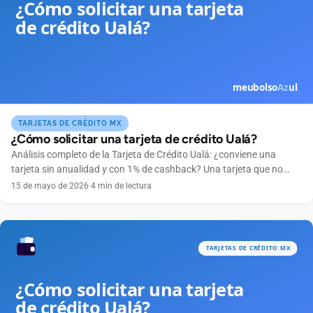
TARJETAS DE CRÉDITO MX
¿Cómo solicitar una tarjeta de crédito Ualá?
Análisis completo de la Tarjeta de Crédito Ualá: ¿conviene una
tarjeta sin anualidad y con 1% de cashback? Una tarjeta que no
cobra anualidad, se maneja por completo desde el celular y
15 de mayo de 2026
·
4 min de lectura
devuelve dinero en cada compra suena tentadora. Ese es el
atractivo de la Tarjeta de Crédito Ualá, emitida por ABC Capital a
través […]