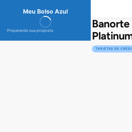
meubolso
Az
ul
Meu Bolso Azul
Banorte 
Preparando sua proposta
Platinu
TARJETAS DE CRÉD