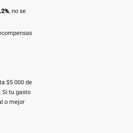
.2%
, no se
 recompensas
sta $5 000 de
 Si tu gasto
al o mejor