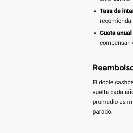
Tasa de inte
recomienda 
Cuota anual 
compensan el
Reembolso
El doble cashba
vuelta cada añ
promedio es men
parado.