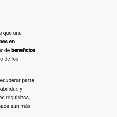
s que una
ones en
ar de
beneficios
no de los
recuperar parte
ibilidad y
os requisitos,
a hace aún más