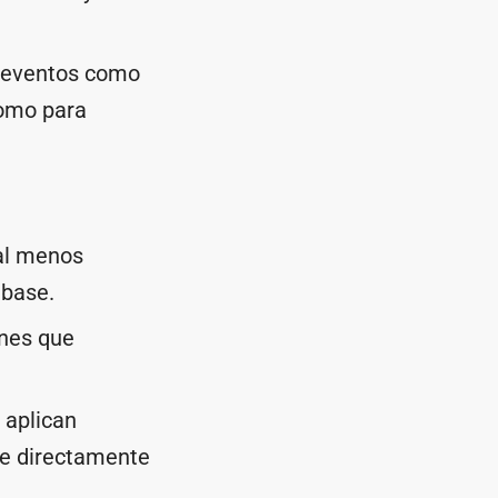
 eventos como
como para
al menos
 base.
nes que
 aplican
se directamente