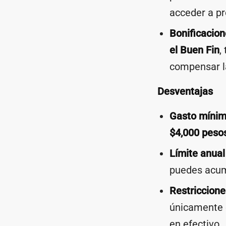
acceder a p
Bonificacion
el Buen Fin
,
compensar l
Desventajas
Gasto mínim
$4,000 peso
Límite anua
puedes acum
Restriccione
únicamente 
en efectivo.