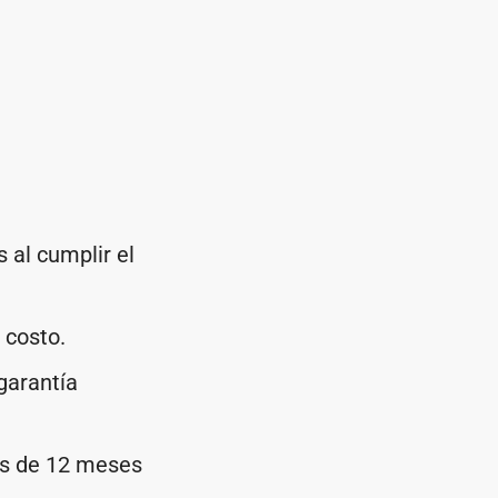
 al cumplir el
 costo.
garantía
os de 12 meses