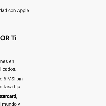
idad con Apple
POR Ti
ones en
licados.
o 6 MSI sin
 tasa fija.
tercard
,
el mundo y