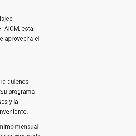
iajes
el AICM, esta
 se aprovecha el
ra quienes
. Su programa
es y la
onveniente.
mínimo mensual