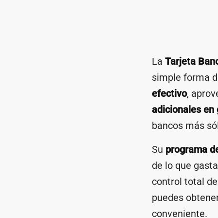
La
Tarjeta Ban
simple forma d
efectivo
, apro
adicionales en 
bancos más sól
Su
programa de
de lo que gasta
control total d
puedes obtener
conveniente.