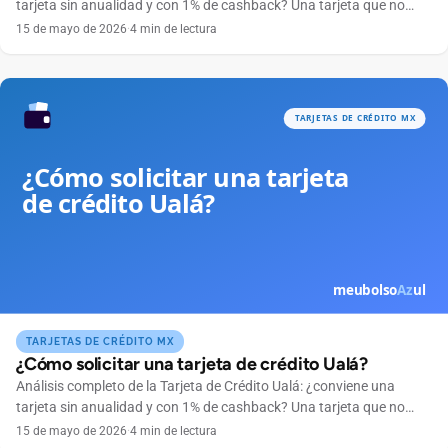
tarjeta sin anualidad y con 1% de cashback? Una tarjeta que no
cobra anualidad, se maneja por completo desde el celular y
15 de mayo de 2026
·
4 min de lectura
devuelve dinero en cada compra suena tentadora. Ese es el
atractivo de la Tarjeta de Crédito Ualá, emitida por ABC Capital a
través […]
TARJETAS DE CRÉDITO MX
¿Cómo solicitar una tarjeta de crédito Ualá?
Análisis completo de la Tarjeta de Crédito Ualá: ¿conviene una
tarjeta sin anualidad y con 1% de cashback? Una tarjeta que no
cobra anualidad, se maneja por completo desde el celular y
15 de mayo de 2026
·
4 min de lectura