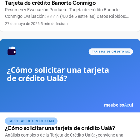
Tarjeta de crédito Banorte Conmigo
Resumen y Evaluación Producto: Tarjeta de crédito Banorte
Conmigo Evaluación: ⭐⭐⭐⭐ (4.0 de 5 estrellas) Datos Rápidos:
Anualidad Gratuita el primer año Bandera Mastercard Límite de
27 de mayo de 2026
·
5 min de lectura
crédito Según perfil crediticio Ingreso mínimo $6,000 MXN
mensuales 👉 ¿Listo para solicitar? La tarjeta Banorte Conmigo
está diseñada para acompañarte en tu día a día con beneficios
pensados […]
TARJETAS DE CRÉDITO MX
¿Cómo solicitar una tarjeta de crédito Ualá?
Análisis completo de la Tarjeta de Crédito Ualá: ¿conviene una