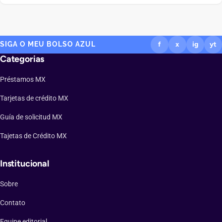
devuelve dinero en cada compra suena tentadora. Ese es el
atractivo de la Tarjeta de Crédito Ualá, emitida por ABC Capital a
través […]
SIGA O MEU BOLSO AZUL
f
x
ig
yt
Categorias
Préstamos MX
Tarjetas de crédito MX
Guía de solicitud MX
Tajetas de Crédito MX
Institucional
Sobre
Contato
Equipe editorial