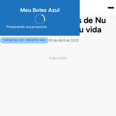
meubolso
Az
ul
Meu Bolso Azul
Explora los beneficios de Nu
para cada faceta de tu vida
Preparando sua proposta
30 de abril de 2025
TARJETAS DE CRÉDITO MX
PUBLICIDAD