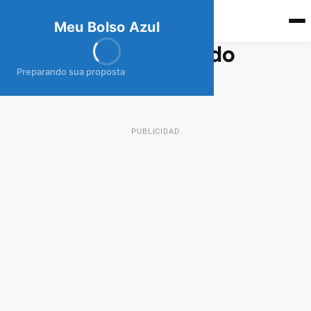
meubolso
Az
ul
Meu Bolso Azul
Dineria: efectivo rápido
Preparando sua proposta
28 de abril de 2025
PRÉSTAMOS MX
PUBLICIDAD