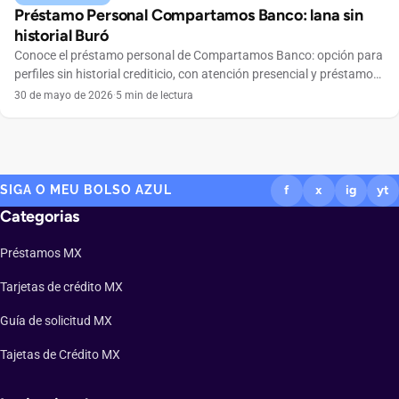
Préstamo Personal Compartamos Banco: lana sin
historial Buró
Conoce el préstamo personal de Compartamos Banco: opción para
perfiles sin historial crediticio, con atención presencial y préstamo
grupal en todo México.
30 de mayo de 2026
·
5 min de lectura
SIGA O MEU BOLSO AZUL
f
x
ig
yt
Categorias
Préstamos MX
Tarjetas de crédito MX
Guía de solicitud MX
Tajetas de Crédito MX