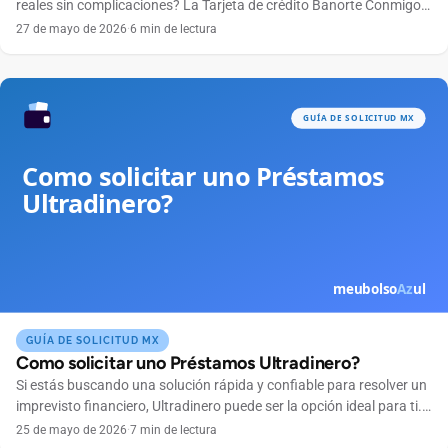
reales sin complicaciones? La Tarjeta de crédito Banorte Conmigo
se ha convertido en una excelente opción para quienes buscan
27 de mayo de 2026
·
6 min de lectura
practicidad, control total de sus finanzas y ventajas exclusivas. En
este artículo te explicaremos paso a paso cómo solicitar tu tarjeta
Banorte Conmigo, ya sea por […]
GUÍA DE SOLICITUD MX
Como solicitar uno Préstamos Ultradinero?
Si estás buscando una solución rápida y confiable para resolver un
imprevisto financiero, Ultradinero puede ser la opción ideal para ti.
Esta plataforma de préstamos en línea se destaca por su proceso
25 de mayo de 2026
·
7 min de lectura