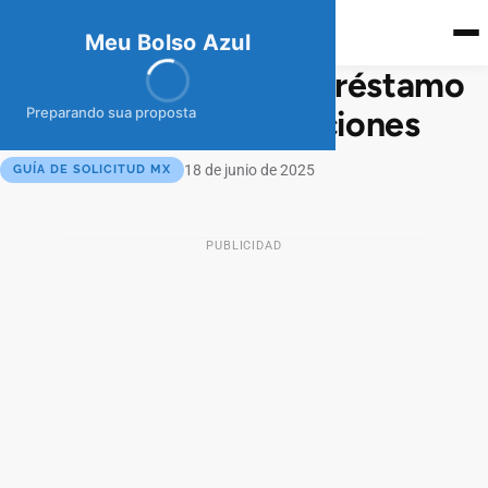
meubolso
Az
ul
Meu Bolso Azul
Cómo Conseguir tu Préstamo
Dineria sin Complicaciones
Preparando sua proposta
18 de junio de 2025
GUÍA DE SOLICITUD MX
PUBLICIDAD