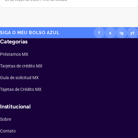
pensadas para mujeres que buscan independencia financiera y
control total de sus gastos. En este artículo te explicamos paso a
paso cómo solicitar tu tarjeta de manera […]
SIGA O MEU BOLSO AZUL
f
x
ig
yt
Categorias
Préstamos MX
Tarjetas de crédito MX
Guía de solicitud MX
Tajetas de Crédito MX
Institucional
Sobre
Contato