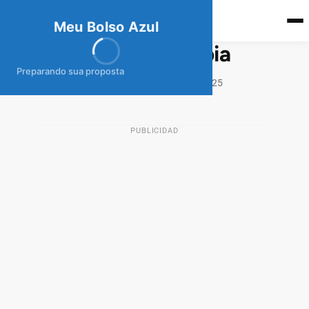
meubolso
Az
ul
Meu Bolso Azul
Préstamo Nu Colombia
Preparando sua proposta
27 de noviembre de 2025
PRÉSTAMOS COLOMBIA
PUBLICIDAD