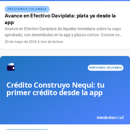
PRÉSTAMOS COLOMBIA
Avance en Efectivo Daviplata: plata ya desde la
app
Avance en Efectivo Daviplata da liquidez inmediata sobre tu cupo
aprobado, con desembolso en la app y plazos cortos. Conoce como
funciona en Colombia.
30 de mayo de 2026
·
6 min de lectura