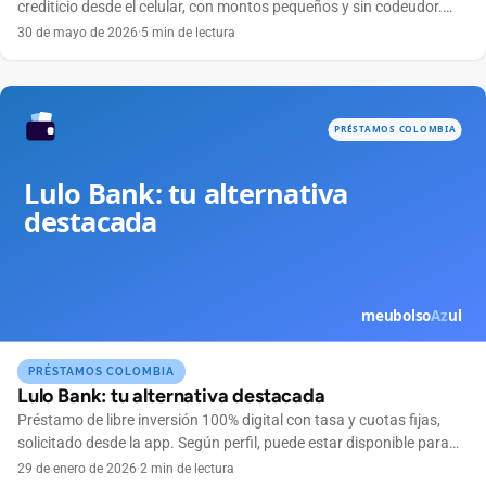
crediticio desde el celular, con montos pequeños y sin codeudor.
Conoce cómo funciona.
30 de mayo de 2026
·
5 min de lectura
PRÉSTAMOS COLOMBIA
Lulo Bank: tu alternativa destacada
Préstamo de libre inversión 100% digital con tasa y cuotas fijas,
solicitado desde la app. Según perfil, puede estar disponible para
personas reportadas o sin historial y ofrece montos de hasta COP
29 de enero de 2026
·
2 min de lectura