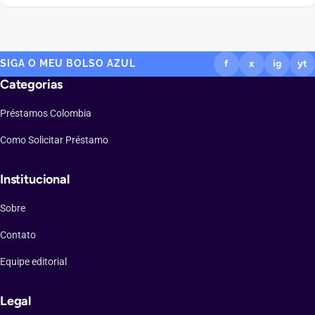
$50.000.000. Permanecerá en el sitio actual Por qué encaja
contigo: Detalles principales del crédito La tasa E.A. y los costos
pueden variar según […]
SIGA O MEU BOLSO AZUL
f
x
ig
yt
Categorias
Préstamos Colombia
Como Solicitar Préstamo
Institucional
Sobre
Contato
Equipe editorial
Legal