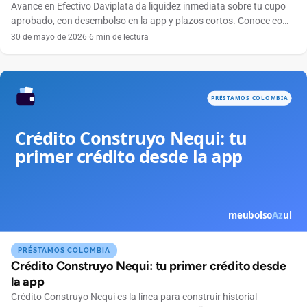
Avance en Efectivo Daviplata da liquidez inmediata sobre tu cupo
aprobado, con desembolso en la app y plazos cortos. Conoce como
funciona en Colombia.
30 de mayo de 2026
·
6 min de lectura
PRÉSTAMOS COLOMBIA
Crédito Construyo Nequi: tu primer crédito desde
la app
Crédito Construyo Nequi es la línea para construir historial