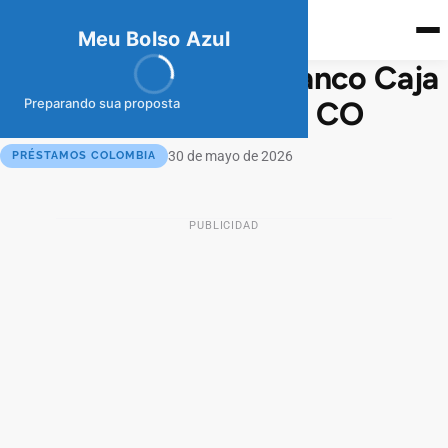
meubolso
Az
ul
Meu Bolso Azul
Préstamo Personal Banco Caja
Social: guía completa CO
Preparando sua proposta
30 de mayo de 2026
PRÉSTAMOS COLOMBIA
PUBLICIDAD