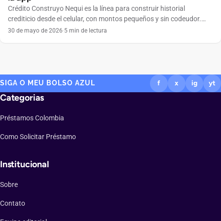
Crédito Construyo Nequi es la línea para construir historial
crediticio desde el celular, con montos pequeños y sin codeudor.
Conoce cómo funciona.
30 de mayo de 2026
·
5 min de lectura
SIGA O MEU BOLSO AZUL
f
x
ig
yt
Categorias
Préstamos Colombia
Como Solicitar Préstamo
Institucional
Sobre
Contato