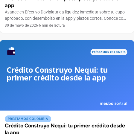
app
Avance en Efectivo Daviplata da liquidez inmediata sobre tu cupo
aprobado, con desembolso en la app y plazos cortos. Conoce como
funciona en Colombia.
30 de mayo de 2026
·
6 min de lectura
PRÉSTAMOS COLOMBIA
Crédito Construyo Nequi: tu primer crédito desde
la app