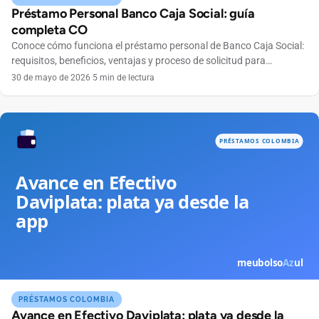
Préstamo Personal Banco Caja Social: guía
completa CO
Conoce cómo funciona el préstamo personal de Banco Caja Social:
requisitos, beneficios, ventajas y proceso de solicitud para
colombianos.
30 de mayo de 2026
·
5 min de lectura
PRÉSTAMOS COLOMBIA
Avance en Efectivo Daviplata: plata ya desde la