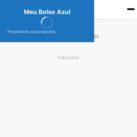
meubolso
Az
ul
Meu Bolso Azul
Préstamo Lineru
Preparando sua proposta
27 de noviembre de 2025
PRÉSTAMOS COLOMBIA
PUBLICIDAD