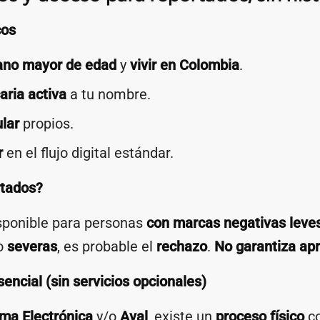
cos
ano mayor de edad
y
vivir en Colombia
.
ria activa
a tu nombre.
ular
propios.
r
en el flujo digital estándar.
rtados?
sponible para personas
con marcas negativas leves 
o
severas
, es probable el
rechazo
.
No garantiza ap
sencial (sin servicios opcionales)
rma Electrónica
y/o
Aval
, existe un
proceso físico
c