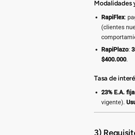
Modalidades 
RapiFlex
: p
(clientes nu
comportami
RapiPlazo
:
3
$400.000
.
Tasa de inter
23% E.A. fija
vigente).
Usu
3) Requisit