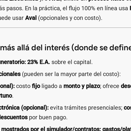
s pasos. En la práctica, el flujo 100% en línea usa
uede usar
Aval
(opcionales y con costo).
más allá del interés (donde se define
neratorio:
23% E.A.
sobre el capital.
cionales
(pueden ser la mayor parte del costo):
onal):
costo
fijo
ligado a
monto y plazo
; ofrece
des
rtuno
.
trónica (opcional):
evita trámites presenciales;
cos
descuentos
por buen pago.
 mostrados por el simulador/contratos:
gastos/pla