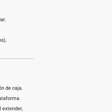
dar.
os).
n de caja.
lataforma.
l extender,