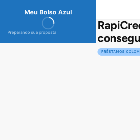
meubolso
Az
ul
Meu Bolso Azul
RapiCred
Preparando sua proposta
consegui
PRÉSTAMOS COLOM