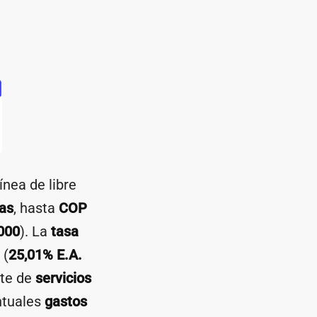
nea de libre
as
, hasta
COP
000
). La
tasa
 (
25,01% E.A.
te de
servicios
ntuales
gastos