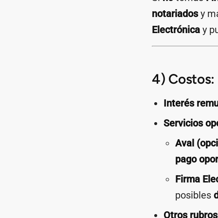
notariados
y má
Electrónica
y p
4) Costos: 
Interés remu
Servicios op
Aval (opci
pago opo
Firma Elec
posibles
Otros rubros