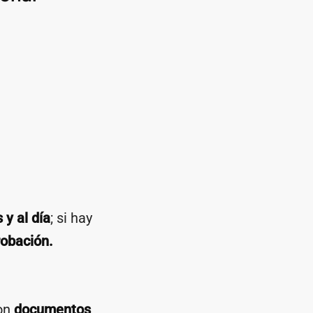
y al día
; si hay
robación.
on
documentos