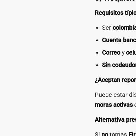
Requisitos típi
Ser
colombi
Cuenta banca
Correo
y
cel
Sin codeudo
¿Aceptan repo
Puede estar di
moras activas
Alternativa pre
Si
no
tomas
Fi