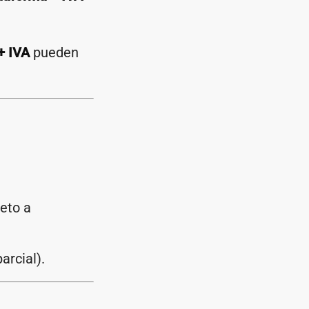
+ IVA
pueden
jeto a
parcial).