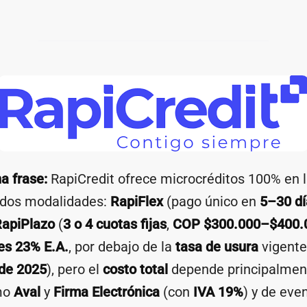
a frase:
RapiCredit ofrece microcréditos 100% en lí
 dos modalidades:
RapiFlex
(pago único en
5–30 dí
apiPlazo
(
3 o 4 cuotas fijas
,
COP $300.000–$400.
es 23% E.A.
, por debajo de la
tasa de usura
vigente
de 2025
), pero el
costo total
depende principalmen
mo
Aval
y
Firma Electrónica
(con
IVA 19%
) y de eve