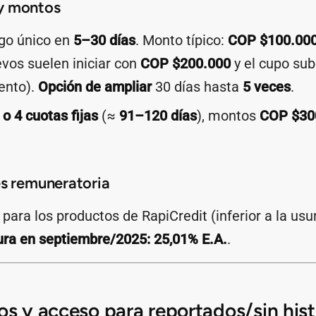
y montos
ago único en
5–30 días
. Monto típico:
COP $100.00
evos suelen iniciar con
COP $200.000
y el cupo su
ento).
Opción de ampliar
30 días hasta
5 veces
.
 o 4 cuotas fijas
(≈
91–120 días
), montos
COP $30
és remuneratoria
para los productos de RapiCredit (inferior a la u
ra en septiembre/2025: 25,01% E.A.
.
os y acceso para reportados/sin hist