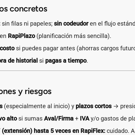
ios concretos
:
sin filas ni papeles;
sin codeudor
en el flujo están
en
RapiPlazo
(planificación más sencilla).
 costo
si puedes pagar antes (ahorras cargos futur
ra de historial
si
pagas a tiempo
.
ones y riesgos
s
(especialmente al inicio) y
plazos cortos
→ presió
vo alto
si sumas
Aval/Firma
+
IVA
y/o gastos de p
 (extensión) hasta 5 veces en RapiFlex:
cuidado. A