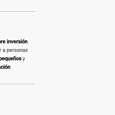
re inversión
r a personas
pequeños
y
ación