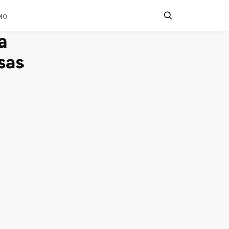
MO
a
sas