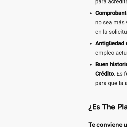
para acredita
Comprobante
no sea más v
en la solicitu
Antigüedad 
empleo actua
Buen historia
Crédito
. Es 
para que la 
¿Es The Pl
Te conviene 