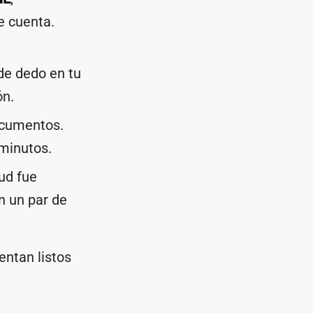
e cuenta.
de dedo en tu
ón.
ocumentos.
minutos.
tud fue
en un par de
entan listos