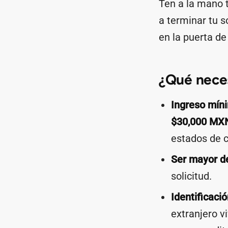
Ten a la mano t
a terminar tu s
en la puerta de
¿Qué neces
Ingreso mín
$30,000 MX
estados de c
Ser mayor d
solicitud.
Identificació
extranjero v