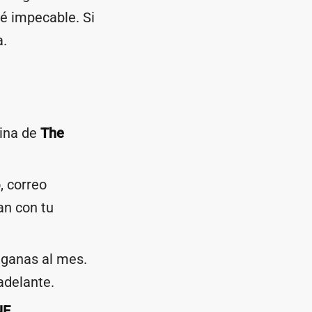
é impecable. Si
a.
gina de
The
, correo
an con tu
ganas al mes.
adelante.
NE
,