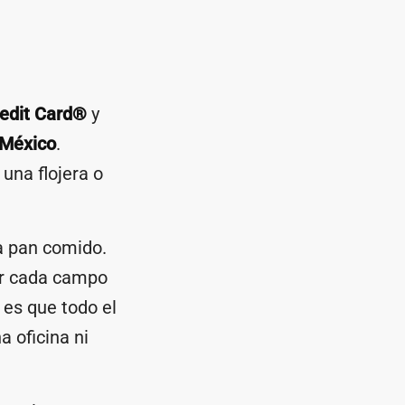
edit Card®
y
 México
.
una flojera o
a pan comido.
ar cada campo
 es que todo el
a oficina ni