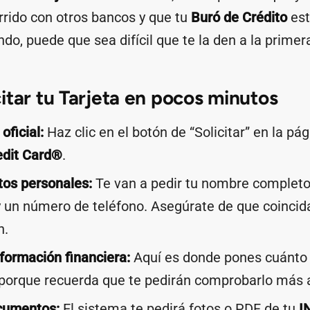
rido con otros bancos y que tu
Buró de Crédito
est
o, puede que sea difícil que te la den a la primer
itar tu Tarjeta en pocos minutos
 oficial:
Haz clic en el botón de “Solicitar” en la pá
edit Card®
.
tos personales:
Te van a pedir tu nombre completo
y un número de teléfono. Asegúrate de que coincid
n.
nformación financiera:
Aquí es donde pones cuánto 
 porque recuerda que te pedirán comprobarlo más 
cumentos:
El sistema te pedirá fotos o PDF de tu
I