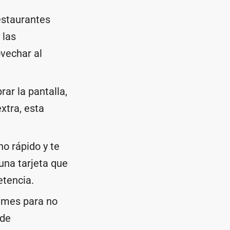
estaurantes
 las
vechar al
rar la pantalla,
xtra, esta
no rápido y te
una tarjeta que
etencia.
a mes para no
 de