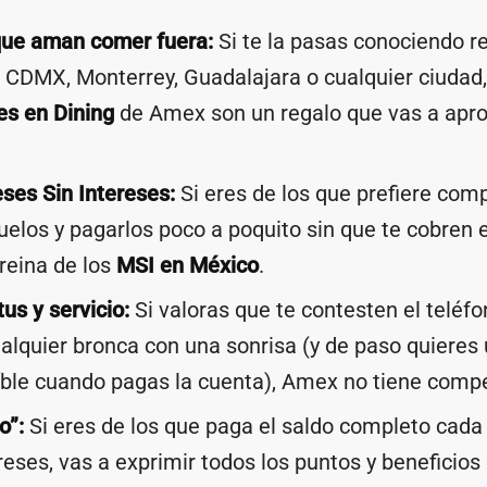
que aman comer fuera:
Si te la pasas conociendo r
 CDMX, Monterrey, Guadalajara o cualquier ciudad,
es en Dining
de Amex son un regalo que vas a apro
ses Sin Intereses:
Si eres de los que prefiere comp
vuelos y pagarlos poco a poquito sin que te cobren e
 reina de los
MSI en México
.
us y servicio:
Si valoras que te contesten el teléfo
alquier bronca con una sonrisa (y de paso quieres 
íble cuando pagas la cuenta), Amex no tiene comp
o”:
Si eres de los que paga el saldo completo cad
reses, vas a exprimir todos los puntos y beneficios