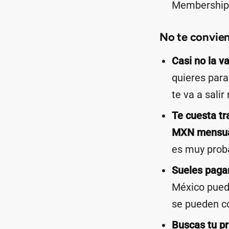
Membership 
No te convien
Casi no la va
quieres para
te va a sali
Te cuesta tr
MXN mensu
es muy proba
Sueles pagar
México puede
se pueden c
Buscas tu pr