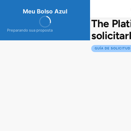
meubolso
Az
ul
Meu Bolso Azul
The Pla
Preparando sua proposta
solicita
GUÍA DE SOLICITUD