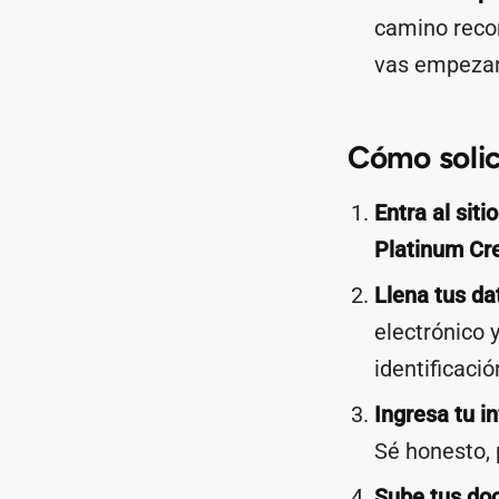
camino recor
vas empezand
Cómo solic
Entra al sitio
Platinum Cr
Llena tus da
electrónico 
identificació
Ingresa tu i
Sé honesto,
Sube tus do