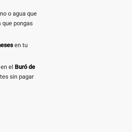
ono o agua que
la que pongas
meses
en tu
 en el
Buró de
tes sin pagar