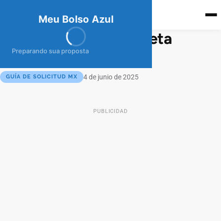
meubolso
Az
ul
Meu Bolso Azul
¿Cómo Pedir una tarjeta
BanBajío Clásica?
Preparando sua proposta
4 de junio de 2025
GUÍA DE SOLICITUD MX
PUBLICIDAD