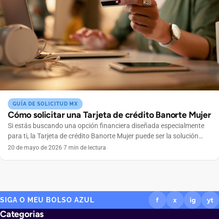
GUÍA DE SOLICITUD MX
Cómo solicitar una Tarjeta de crédito Banorte Mujer
Si estás buscando una opción financiera diseñada especialmente
para ti, la Tarjeta de crédito Banorte Mujer puede ser la solución
ideal. Este producto combina beneficios exclusivos con facilidades
20 de mayo de 2026
·
7 min de lectura
pensadas para mujeres que buscan independencia financiera y
control total de sus gastos. En este artículo te explicamos paso a
paso cómo solicitar tu tarjeta de manera […]
SIGA O MEU BOLSO AZUL
f
x
ig
yt
Categorias