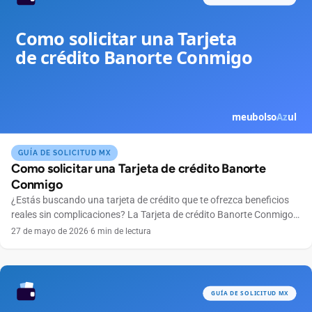
GUÍA DE SOLICITUD MX
Como solicitar una Tarjeta de crédito Banorte
Conmigo
¿Estás buscando una tarjeta de crédito que te ofrezca beneficios
reales sin complicaciones? La Tarjeta de crédito Banorte Conmigo
se ha convertido en una excelente opción para quienes buscan
27 de mayo de 2026
·
6 min de lectura
practicidad, control total de sus finanzas y ventajas exclusivas. En
este artículo te explicaremos paso a paso cómo solicitar tu tarjeta
Banorte Conmigo, ya sea por […]