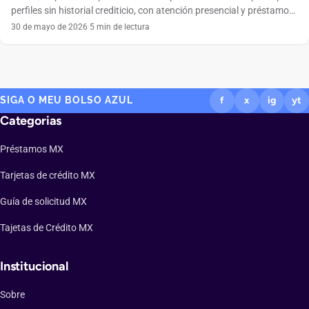
perfiles sin historial crediticio, con atención presencial y préstamo
grupal en todo México.
30 de mayo de 2026
·
5 min de lectura
SIGA O MEU BOLSO AZUL
f
x
ig
yt
Categorias
Préstamos MX
Tarjetas de crédito MX
Guía de solicitud MX
Tajetas de Crédito MX
Institucional
Sobre