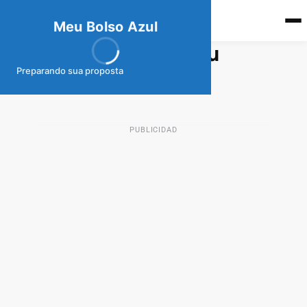
meubolso
Az
ul
Meu Bolso Azul
Préstamo Personal Nu
Preparando sua proposta
28 de abril de 2025
PRÉSTAMOS MX
PUBLICIDAD