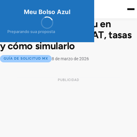
meubolso
Az
ul
Meu Bolso Azul
Préstamo Personal Nu en
México: requisitos, CAT, tasas
Preparando sua proposta
y cómo simularlo
8 de marzo de 2026
GUÍA DE SOLICITUD MX
PUBLICIDAD