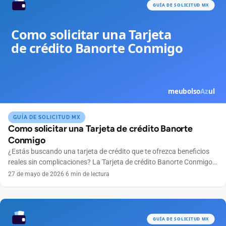
GUÍA DE SOLICITUD MX
Como solicitar una Tarjeta de crédito Banorte
Conmigo
¿Estás buscando una tarjeta de crédito que te ofrezca beneficios
reales sin complicaciones? La Tarjeta de crédito Banorte Conmigo
se ha convertido en una excelente opción para quienes buscan
27 de mayo de 2026
·
6 min de lectura
practicidad, control total de sus finanzas y ventajas exclusivas. En
este artículo te explicaremos paso a paso cómo solicitar tu tarjeta
Banorte Conmigo, ya sea por […]