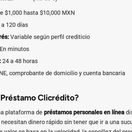
e $1,000 hasta $10,000 MXN
a 120 días
rés:
Variable según perfil crediticio
En minutos
:
24 a 48 horas
NE, comprobante de domicilio y cuenta bancaria
 Préstamo Clicrédito?
una plataforma de
préstamos personales en línea
di
ecesitan dinero rápido sin tener que ir a una sucu
 valor se basa en la velocidad, la sencillez del pro