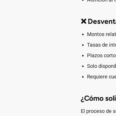
❌ Desventa
Montos rela
Tasas de int
Plazos cort
Solo disponi
Requiere cu
¿Cómo soli
El proceso de s