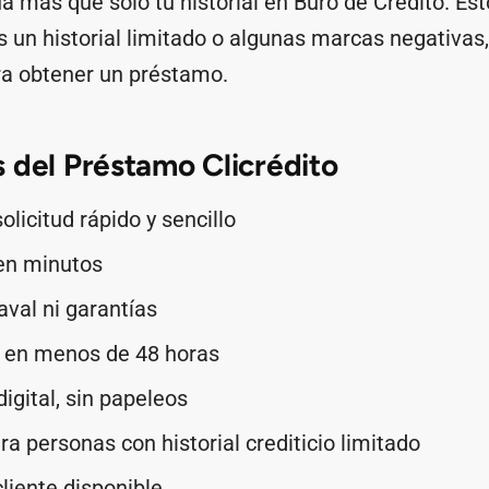
úa más que solo tu historial en Buró de Crédito. Est
es un historial limitado o algunas marcas negativa
ara obtener un préstamo.
 del Préstamo Clicrédito
olicitud rápido y sencillo
en minutos
aval ni garantías
en menos de 48 horas
igital, sin papeleos
ra personas con historial crediticio limitado
cliente disponible