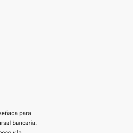
señada para
rsal bancaria.
ceso y la