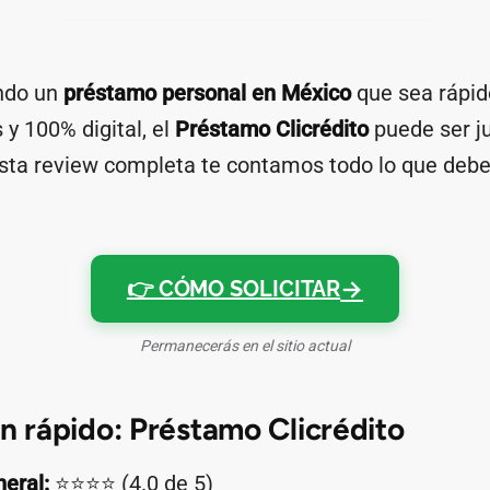
ndo un
préstamo personal en México
que sea rápido
y 100% digital, el
Préstamo Clicrédito
puede ser ju
esta review completa te contamos todo lo que deb
👉 CÓMO SOLICITAR
Permanecerás en el sitio actual
 rápido: Préstamo Clicrédito
neral:
⭐⭐⭐⭐ (4.0 de 5)