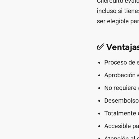
Clicrédito eval
incluso si tien
ser elegible p
✅ Ventajas
Proceso de s
Aprobación 
No requiere 
Desembolso 
Totalmente d
Accesible pa
Atención al 