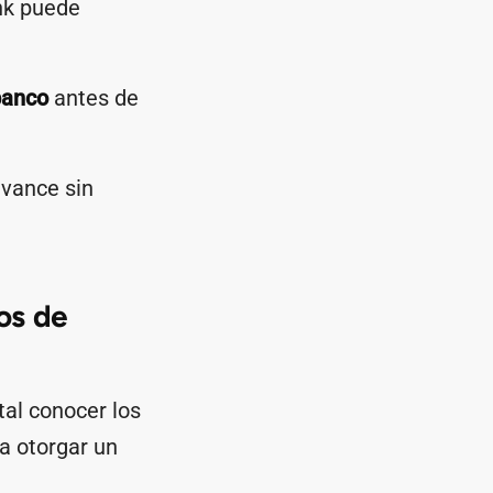
ank puede
banco
antes de
avance sin
cos de
al conocer los
a otorgar un