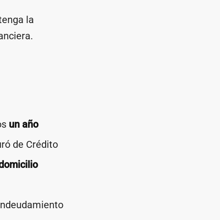
tenga la
anciera.
os
un año
uró de Crédito
domicilio
 endeudamiento