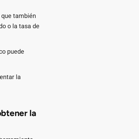
.
no que también
o o la tasa de
nco puede
entar la
obtener la