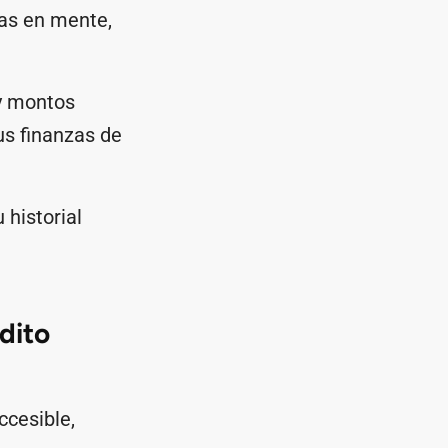
gas en mente,
 y montos
us finanzas de
historial
dito
ccesible,