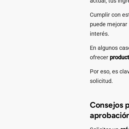
actual, tus ingr
Cumplir con est
puede mejorar 
interés.
En algunos caso
ofrecer
product
Por eso, es cla
solicitud.
Consejos p
aprobación