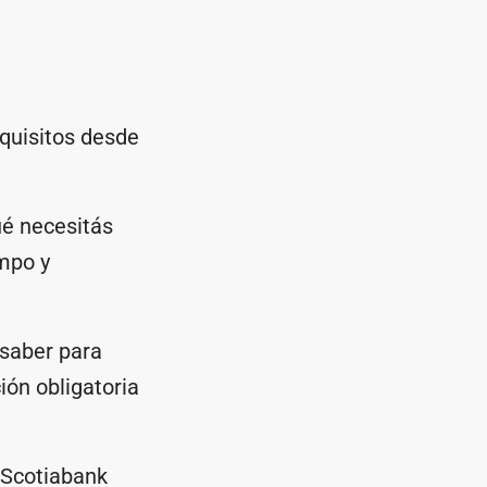
equisitos desde
ué necesitás
empo y
 saber para
ión obligatoria
e Scotiabank