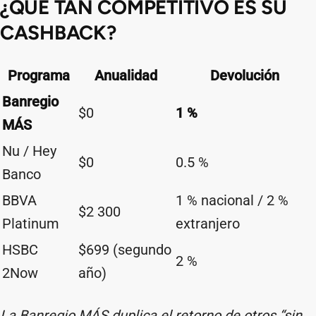
¿QUÉ TAN COMPETITIVO ES SU
CASHBACK?
Programa
Anualidad
Devolución
Banregio
$0
1 %
MÁS
Nu / Hey
$0
0.5 %
Banco
BBVA
1 % nacional / 2 %
$2 300
Platinum
extranjero
HSBC
$699 (segundo
2 %
2Now
año)
La Banregio MÁS duplica el retorno de otros “sin