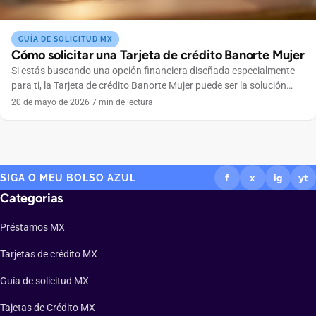
GUÍA DE SOLICITUD MX
Cómo solicitar una Tarjeta de crédito Banorte Mujer
Si estás buscando una opción financiera diseñada especialmente
para ti, la Tarjeta de crédito Banorte Mujer puede ser la solución
ideal. Este producto combina beneficios exclusivos con facilidades
20 de mayo de 2026
·
7 min de lectura
pensadas para mujeres que buscan independencia financiera y
control total de sus gastos. En este artículo te explicamos paso a
paso cómo solicitar tu tarjeta de manera […]
SIGA O MEU BOLSO AZUL
f
x
ig
yt
Categorias
Préstamos MX
Tarjetas de crédito MX
Guía de solicitud MX
Tajetas de Crédito MX