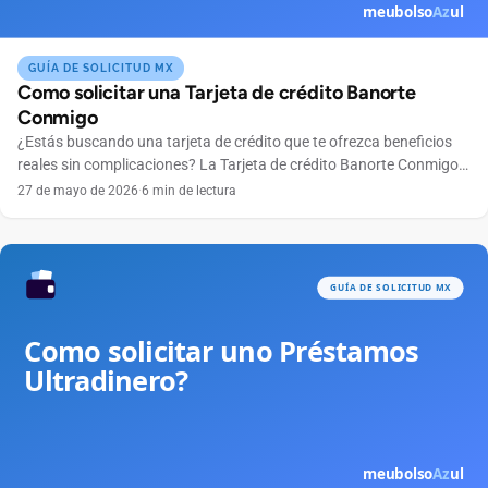
GUÍA DE SOLICITUD MX
Como solicitar una Tarjeta de crédito Banorte
Conmigo
¿Estás buscando una tarjeta de crédito que te ofrezca beneficios
reales sin complicaciones? La Tarjeta de crédito Banorte Conmigo
se ha convertido en una excelente opción para quienes buscan
27 de mayo de 2026
·
6 min de lectura
practicidad, control total de sus finanzas y ventajas exclusivas. En
este artículo te explicaremos paso a paso cómo solicitar tu tarjeta
Banorte Conmigo, ya sea por […]