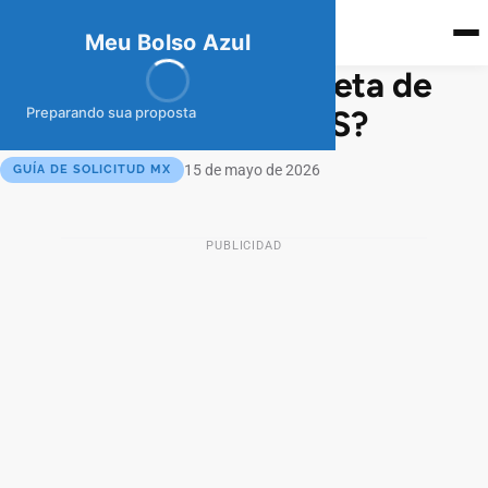
meubolso
Az
ul
Meu Bolso Azul
¿Cómo Pedir una Tarjeta de
Crédito Banregio MÁS?
Preparando sua proposta
15 de mayo de 2026
GUÍA DE SOLICITUD MX
PUBLICIDAD