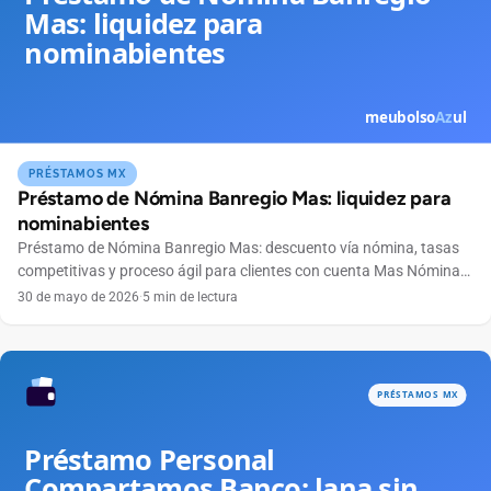
PRÉSTAMOS MX
Préstamo de Nómina Banregio Mas: liquidez para
nominabientes
Préstamo de Nómina Banregio Mas: descuento vía nómina, tasas
competitivas y proceso ágil para clientes con cuenta Mas Nómina
del norte y bajío.
30 de mayo de 2026
·
5 min de lectura