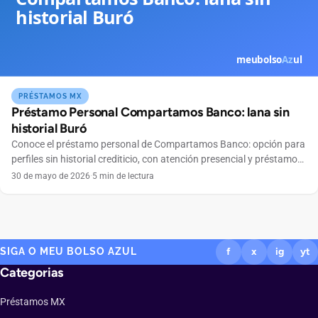
PRÉSTAMOS MX
Préstamo Personal Compartamos Banco: lana sin
historial Buró
Conoce el préstamo personal de Compartamos Banco: opción para
perfiles sin historial crediticio, con atención presencial y préstamo
grupal en todo México.
30 de mayo de 2026
·
5 min de lectura
SIGA O MEU BOLSO AZUL
f
x
ig
yt
Categorias
Préstamos MX