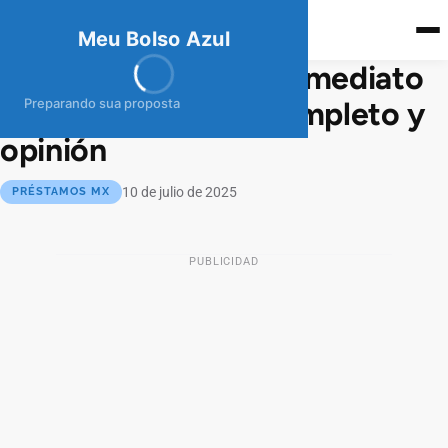
meubolso
Az
ul
Meu Bolso Azul
Préstamo Personal Inmediato
de BBVA: Análisis completo y
Preparando sua proposta
opinión
10 de julio de 2025
PRÉSTAMOS MX
PUBLICIDAD