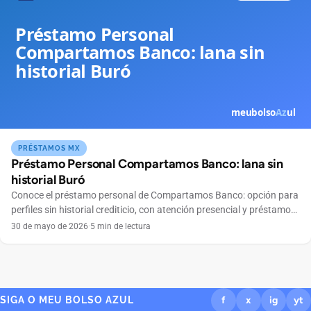
PRÉSTAMOS MX
Préstamo Personal Compartamos Banco: lana sin
historial Buró
Conoce el préstamo personal de Compartamos Banco: opción para
perfiles sin historial crediticio, con atención presencial y préstamo
grupal en todo México.
30 de mayo de 2026
·
5 min de lectura
SIGA O MEU BOLSO AZUL
f
x
ig
yt