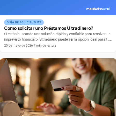
GUÍA DE SOLICITUD MX
Como solicitar uno Préstamos Ultradinero?
Si estás buscando una solución rápida y confiable para resolver un
imprevisto financiero, Ultradinero puede ser la opción ideal para ti.
Esta plataforma de préstamos en línea se destaca por su proceso
25 de mayo de 2026
·
7 min de lectura
ágil, completamente digital y accesible desde cualquier dispositivo.
En este artículo te explicaremos paso a paso cómo solicitar un
préstamo con Ultradinero, cuáles […]