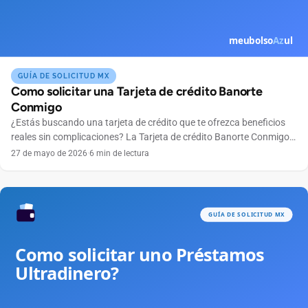
GUÍA DE SOLICITUD MX
Como solicitar una Tarjeta de crédito Banorte
Conmigo
¿Estás buscando una tarjeta de crédito que te ofrezca beneficios
reales sin complicaciones? La Tarjeta de crédito Banorte Conmigo
se ha convertido en una excelente opción para quienes buscan
27 de mayo de 2026
·
6 min de lectura
practicidad, control total de sus finanzas y ventajas exclusivas. En
este artículo te explicaremos paso a paso cómo solicitar tu tarjeta
Banorte Conmigo, ya sea por […]