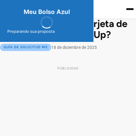
meubolso
Az
ul
Meu Bolso Azul
¿Cómo solicitar un Tarjeta de
Crédito Banorte One Up?
Preparando sua proposta
18 de diciembre de 2025
GUÍA DE SOLICITUD MX
PUBLICIDAD