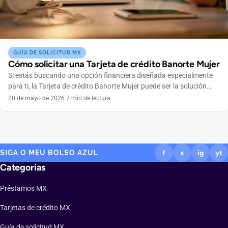
GUÍA DE SOLICITUD MX
Cómo solicitar una Tarjeta de crédito Banorte Mujer
Si estás buscando una opción financiera diseñada especialmente
para ti, la Tarjeta de crédito Banorte Mujer puede ser la solución
ideal. Este producto combina beneficios exclusivos con facilidades
20 de mayo de 2026
·
7 min de lectura
pensadas para mujeres que buscan independencia financiera y
control total de sus gastos. En este artículo te explicamos paso a
paso cómo solicitar tu tarjeta de manera […]
SIGA O MEU BOLSO AZUL
f
x
ig
yt
Categorias
Préstamos MX
Tarjetas de crédito MX
Guía de solicitud MX