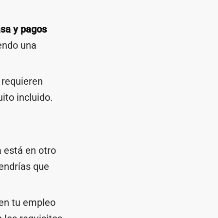
asa y pagos
iendo una
 requieren
ito incluido.
 está en otro
tendrías que
en tu empleo