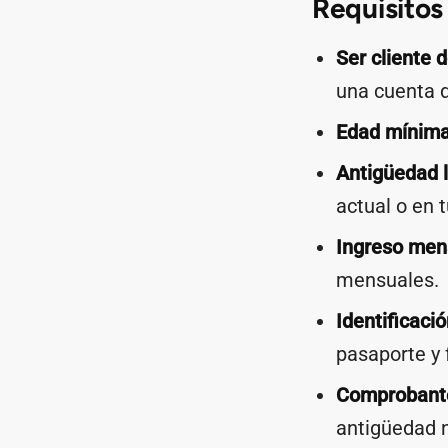
Requisitos
Ser cliente 
una cuenta 
Edad mínima
Antigüedad l
actual o en 
Ingreso men
mensuales.
Identificació
pasaporte y 
Comprobante
antigüedad 