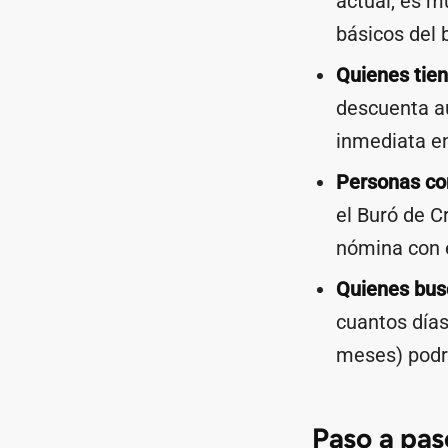
actual, es m
básicos del 
Quienes tie
descuenta au
inmediata en
Personas con
el Buró de Cr
nómina con e
Quienes busc
cuantos día
meses) podrí
Paso a pas