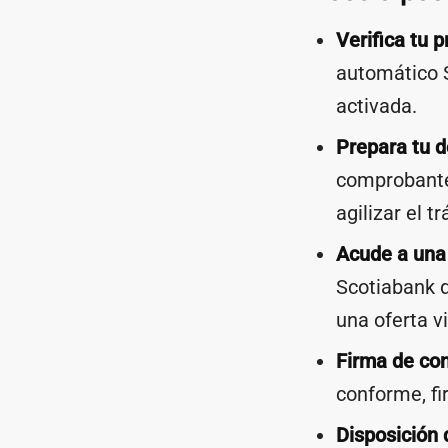
Verifica tu 
automático S
activada.
Prepara tu 
comprobante 
agilizar el t
Acude a una 
Scotiabank d
una oferta v
Firma de con
conforme, fi
Disposición 