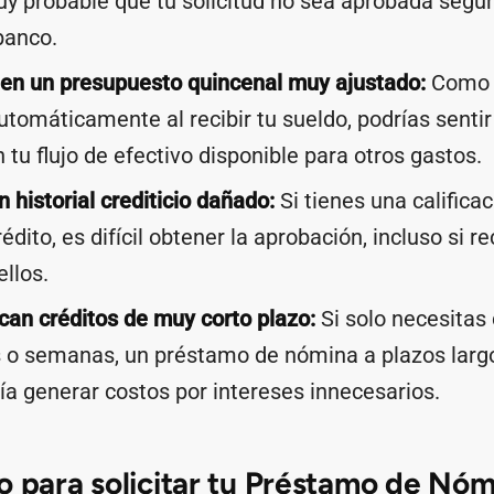
uy probable que tu solicitud no sea aprobada según
banco.
nen un presupuesto quincenal muy ajustado:
Como e
tomáticamente al recibir tu sueldo, podrías sentir
 tu flujo de efectivo disponible para otros gastos.
 historial crediticio dañado:
Si tienes una califica
édito, es difícil obtener la aprobación, incluso si re
llos.
an créditos de muy corto plazo:
Si solo necesitas
s o semanas, un préstamo de nómina a plazos larg
a generar costos por intereses innecesarios.
o para solicitar tu Préstamo de Nóm