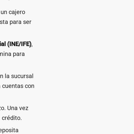
 un cajero
sta para ser
ial (INE/IFE)
,
ómina para
n la sucursal
ya cuentas con
zo. Una vez
 crédito.
deposita