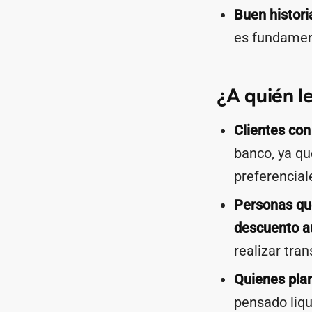
Buen historia
es fundament
¿A quién l
Clientes con
banco, ya qu
preferencial
Personas qu
descuento a
realizar tra
Quienes pla
pensado liqu