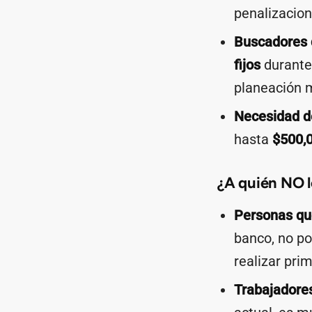
penalizacion
Buscadores d
fijos
durante 
planeación 
Necesidad de
hasta
$500,
¿A quién NO 
Personas que
banco, no po
realizar pri
Trabajadore