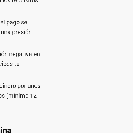
 los requisitos
l pago se
 una presión
ción negativa en
cibes tu
 dinero por unos
os (mínimo 12
ina