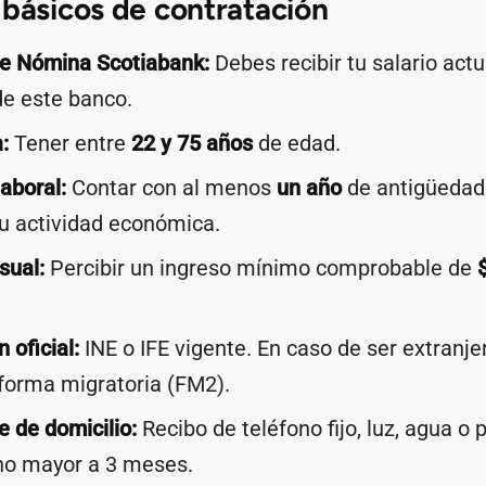
 básicos de contratación
de Nómina Scotiabank:
Debes recibir tu salario act
de este banco.
:
Tener entre
22 y 75 años
de edad.
aboral:
Contar con al menos
un año
de antigüedad
tu actividad económica.
sual:
Percibir un ingreso mínimo comprobable de
n oficial:
INE o IFE vigente. En caso de ser extranje
forma migratoria (FM2).
 de domicilio:
Recibo de teléfono fijo, luz, agua o 
no mayor a 3 meses.