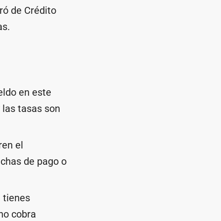
ró de Crédito
as.
eldo en este
 las tasas son
ren el
echas de pago o
 tienes
no cobra