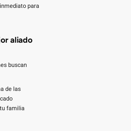
 inmediato para
or aliado
enes buscan
na de las
rcado
tu familia