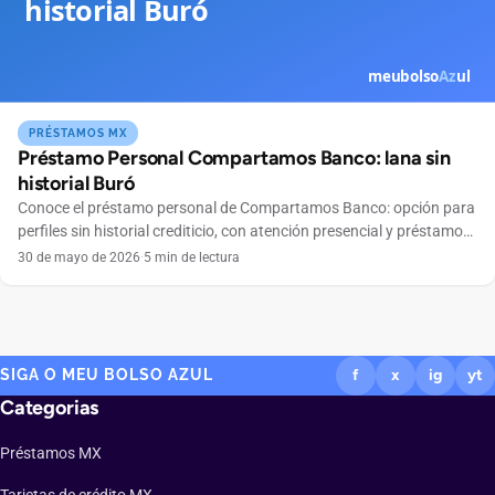
PRÉSTAMOS MX
Préstamo Personal Compartamos Banco: lana sin
historial Buró
Conoce el préstamo personal de Compartamos Banco: opción para
perfiles sin historial crediticio, con atención presencial y préstamo
grupal en todo México.
30 de mayo de 2026
·
5 min de lectura
SIGA O MEU BOLSO AZUL
f
x
ig
yt
Categorias
Préstamos MX
Tarjetas de crédito MX