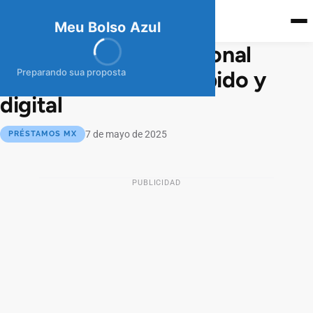
meubolso
Az
ul
Meu Bolso Azul
BBVA Préstamo Personal
Inmediato: dinero rápido y
Preparando sua proposta
digital
7 de mayo de 2025
PRÉSTAMOS MX
PUBLICIDAD