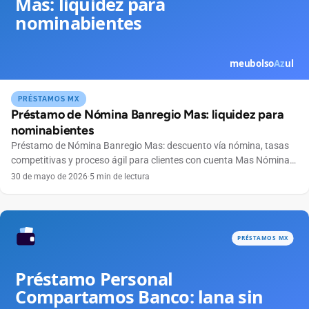
PRÉSTAMOS MX
Préstamo de Nómina Banregio Mas: liquidez para
nominabientes
Préstamo de Nómina Banregio Mas: descuento vía nómina, tasas
competitivas y proceso ágil para clientes con cuenta Mas Nómina
del norte y bajío.
30 de mayo de 2026
·
5 min de lectura