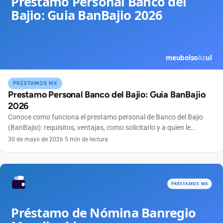
PRÉSTAMOS MX
Prestamo Personal Banco del Bajio: Guia BanBajio
2026
Conoce como funciona el prestamo personal de Banco del Bajio
(BanBajio): requisitos, ventajas, como solicitarlo y a quien le
conviene este credito.
30 de mayo de 2026
·
5 min de lectura