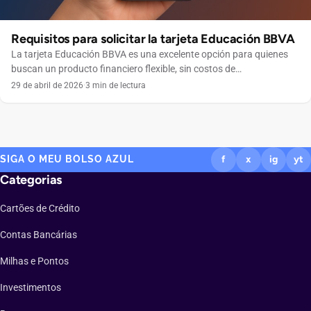
Requisitos para solicitar la tarjeta Educación BBVA
La tarjeta Educación BBVA es una excelente opción para quienes
buscan un producto financiero flexible, sin costos de
mantenimiento y con múltiples beneficios para gestionar sus
29 de abril de 2026
·
3 min de lectura
finanzas de forma inteligente. Si estás considerando solicitarla, es
importante conocer los requisitos básicos y los pasos necesarios
para completar tu solicitud de manera exitosa. En este artículo, te
[…]
SIGA O MEU BOLSO AZUL
f
x
ig
yt
Categorias
Cartões de Crédito
Contas Bancárias
Milhas e Pontos
Investimentos