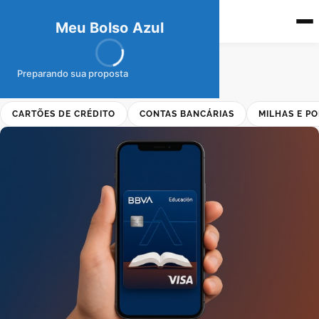
meubolso
Az
ul
Meu Bolso Azul
INÍCIO
›
GUÍA DE SOLICITUD MX
Guía de solicitud MX
Preparando sua proposta
CARTÕES DE CRÉDITO
CONTAS BANCÁRIAS
MILHAS E P