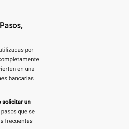
 Pasos,
tilizadas por
o completamente
vierten en una
ones bancarias
solicitar un
s pasos que se
ás frecuentes