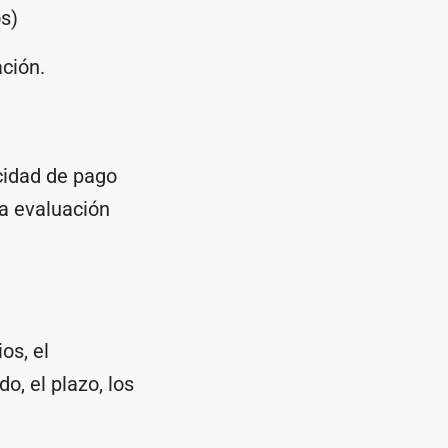
s)
ción.
acidad de pago
ta evaluación
os, el
, el plazo, los