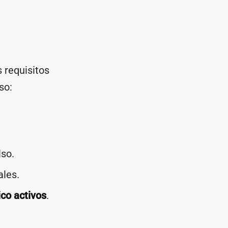
 requisitos
so:
lso.
ales.
ico activos
.