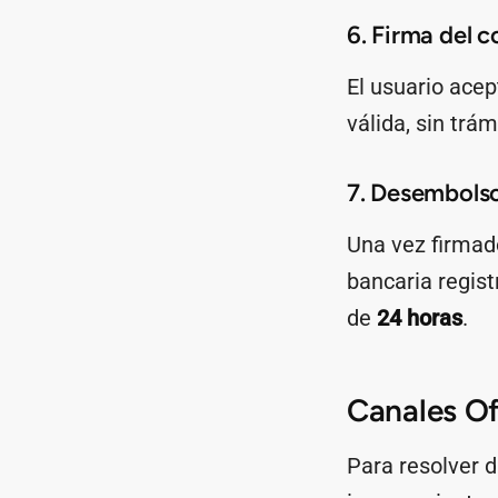
6. Firma del c
El usuario acep
válida, sin trá
7. Desembols
Una vez firmado
bancaria regis
de
24 horas
.
Canales Of
Para resolver d