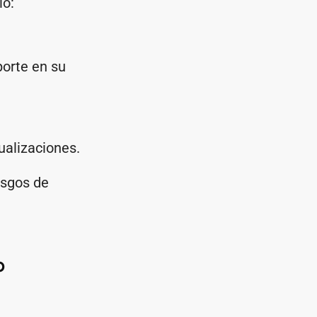
io:
porte en su
ualizaciones.
esgos de
o