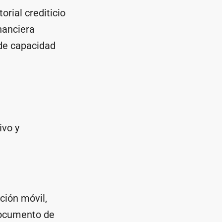
rial crediticio
nanciera
de capacidad
ivo y
:
ación móvil,
documento de