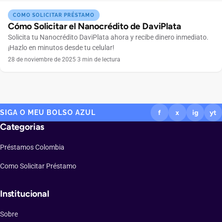
COMO SOLICITAR PRÉSTAMO
Cómo Solicitar el Nanocrédito de DaviPlata
Solicita tu Nanocrédito DaviPlata ahora y recibe dinero inmediato.
¡Hazlo en minutos desde tu celular!
28 de noviembre de 2025
·
3 min de lectura
SIGA O MEU BOLSO AZUL
f
x
ig
yt
Categorias
Préstamos Colombia
Como Solicitar Préstamo
Institucional
Sobre