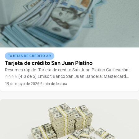
TAJETAS DE CRÉDITO AR
Tarjeta de crédito San Juan Platino
Resumen rápido: Tarjeta de crédito San Juan Platino Calificación:
⭐⭐⭐⭐ (4.0 de 5) Emisor: Banco San Juan Bandera: Mastercard
Anuidad: Consultar con el banco según perfil Límite de crédito:
19 de mayo de 2026
·
6 min de lectura
Variable según análisis crediticio Renta mínima: A confirmar con el
banco Ideal para: Usuarios que buscan una tarjeta internacional
con buenos beneficios y respaldo de una […]