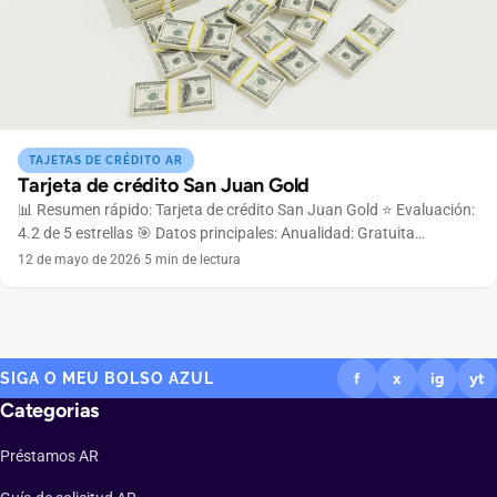
TAJETAS DE CRÉDITO AR
Tarjeta de crédito San Juan Gold
📊 Resumen rápido: Tarjeta de crédito San Juan Gold ⭐ Evaluación:
4.2 de 5 estrellas 🎯 Datos principales: Anualidad: Gratuita
Bandera: Mastercard Límite: Desde $50,000 (según análisis de
12 de mayo de 2026
·
5 min de lectura
crédito) Renta mínima: $8,000 mensuales Tipo: 100% digital 👉
¿Listo para solicitar? La tarjeta San Juan Gold está disponible
completamente online, sin complicaciones ni burocracia. ¿Qué es
[…]
SIGA O MEU BOLSO AZUL
f
x
ig
yt
Categorias
Préstamos AR