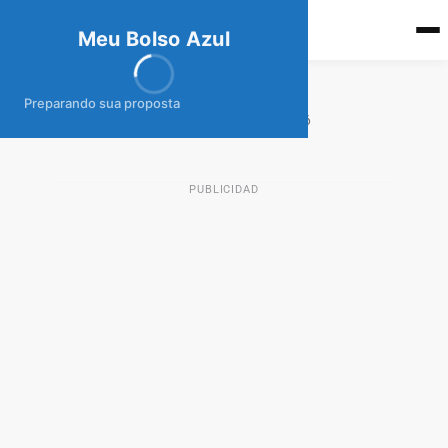
meubolso
Az
ul
Meu Bolso Azul
Tarjeta Spicycard
Preparando sua proposta
20 de febrero de 2026
TAJETAS DE CRÉDITO AR
PUBLICIDAD