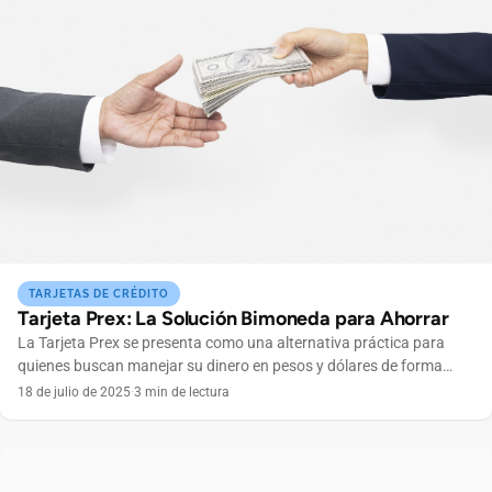
TARJETAS DE CRÉDITO
Tarjeta Prex: La Solución Bimoneda para Ahorrar
La Tarjeta Prex se presenta como una alternativa práctica para
quienes buscan manejar su dinero en pesos y dólares de forma
simple y sin complicaciones. Pensada para el día a día y el ahorro,
18 de julio de 2025
·
3 min de lectura
esta solución bimoneda permite realizar pagos, transferencias y
compras tanto en Argentina como en el exterior, ofreciendo mayor
control financiero en […]