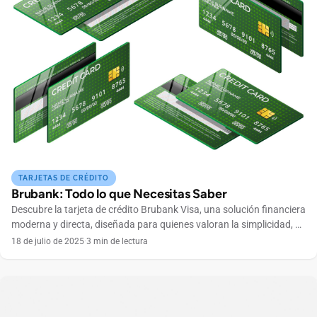
TARJETAS DE CRÉDITO
Brubank: Todo lo que Necesitas Saber
Descubre la tarjeta de crédito Brubank Visa, una solución financiera
moderna y directa, diseñada para quienes valoran la simplicidad, el
control total desde una app y la seguridad en cada una de sus
18 de julio de 2025
·
3 min de lectura
transacciones. Con Brubank Visa, tienes acceso a dos planes
flexibles (Lite con un costo de $500+IVA y Flex por $1.000+IVA),
cuyo cargo […]