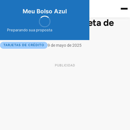
meubolso
Az
ul
Meu Bolso Azul
¿Cómo Pedir una tarjeta de
crédito Naranja X?
Preparando sua proposta
9 de mayo de 2025
TARJETAS DE CRÉDITO
PUBLICIDAD