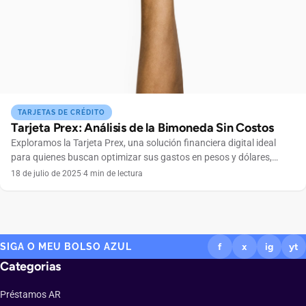
TARJETAS DE CRÉDITO
Tarjeta Prex: Análisis de la Bimoneda Sin Costos
Exploramos la Tarjeta Prex, una solución financiera digital ideal
para quienes buscan optimizar sus gastos en pesos y dólares,
especialmente jóvenes y viajeros. Conoce cómo esta tarjeta
18 de julio de 2025
·
4 min de lectura
prepaga facilita pagos internacionales y ayuda a reducir la carga
impositiva. La Tarjeta Prex es una Mastercard de tipo prepago que
se gestiona desde una billetera virtual. Te […]
SIGA O MEU BOLSO AZUL
f
x
ig
yt
Categorias
Préstamos AR