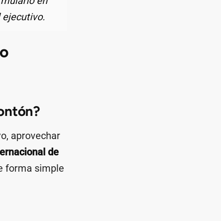
rmulario en
 ejecutivo.
to
montón?
vo, aprovechar
ternacional de
de forma simple