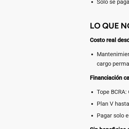
Solo se paga
LO QUE N
Costo real desd
Mantenimient
cargo perma
Financiación c
Tope BCRA: 
Plan V hasta
Pagar solo e