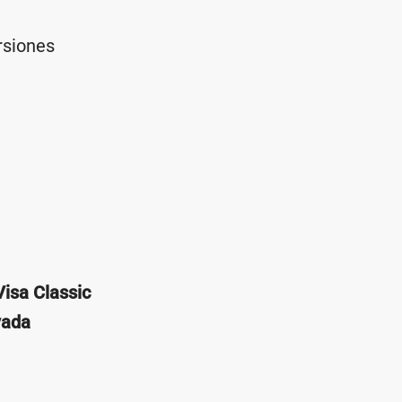
rsiones
isa Classic
vada