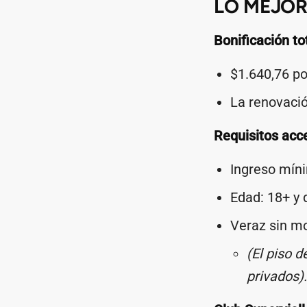
LO MEJO
Bonificación t
$1.640,76 po
La renovació
Requisitos acc
Ingreso mín
Edad: 18+ y 
Veraz sin m
(El piso 
privados).