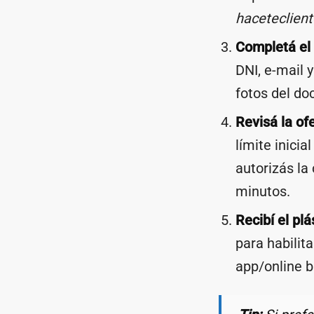
haceteclient
Completá el 
DNI, e-mail y
fotos del do
Revisá la ofe
límite inicia
autorizás la
minutos.
Recibí el plá
para habilit
app/online b