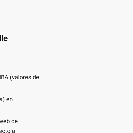
lle
MBA (valores de
na) en
web de
ecto a