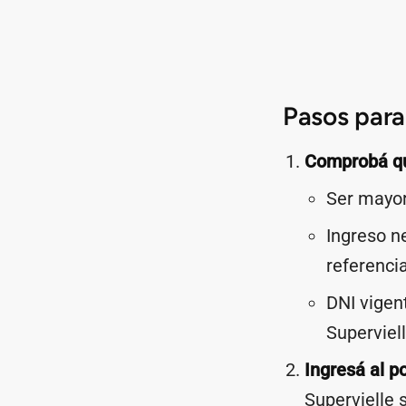
Pasos para 
Comprobá qu
Ser mayor
Ingreso n
referencia
DNI vigent
Superviell
Ingresá al po
Supervielle 