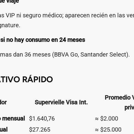
de viaje
s VIP ni seguro médico; aparecen recién en las ve
gnature.
 si no hay consumo en 24 meses
amas dan 36 meses (BBVA Go, Santander Select).
TIVO RÁPIDO
Promedio V
dor
Supervielle Visa Int.
pri
o mensual
$1.640,76
≈ $2.000
ual
$27.265
≈ $25.000