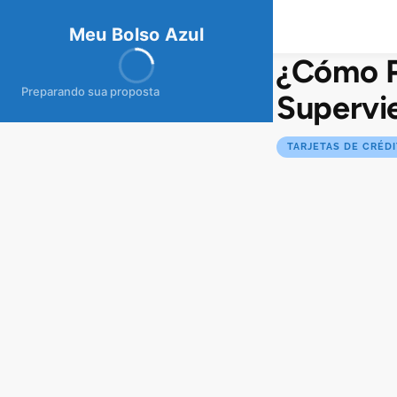
meubolso
Az
ul
Meu Bolso Azul
¿Cómo Pe
Preparando sua proposta
Supervie
TARJETAS DE CRÉD