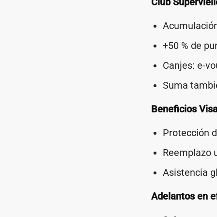
Club Superviell
Acumulación
+50 % de pu
Canjes: e-vo
Suma tambié
Beneficios Visa
Protección d
Reemplazo ur
Asistencia g
Adelantos en ef