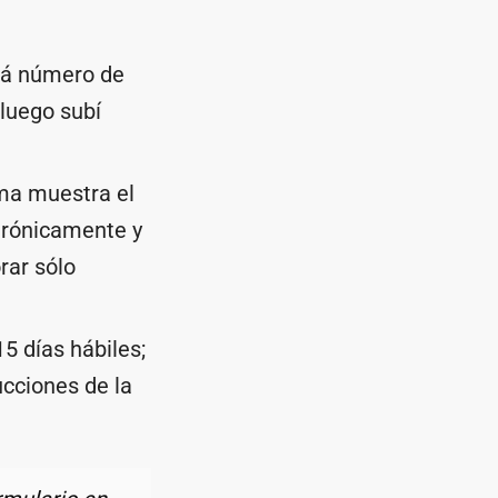
á número de
 luego subí
ma muestra el
ctrónicamente y
rar sólo
15 días hábiles;
ucciones de la