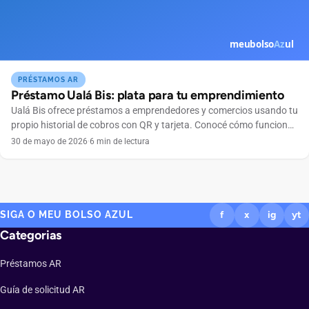
PRÉSTAMOS AR
Préstamo Ualá Bis: plata para tu emprendimiento
Ualá Bis ofrece préstamos a emprendedores y comercios usando tu
propio historial de cobros con QR y tarjeta. Conocé cómo funciona
y si te conviene.
30 de mayo de 2026
·
6 min de lectura
SIGA O MEU BOLSO AZUL
f
x
ig
yt
Categorias
Préstamos AR
Guía de solicitud AR