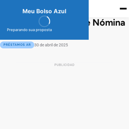
meubolso
Az
ul
Meu Bolso Azul
Préstamo Personal de Nómina
en BBVA
Preparando sua proposta
30 de abril de 2025
PRÉSTAMOS AR
PUBLICIDAD