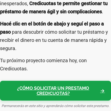
inesperados,
Credicuotas te permite gestionar tu
préstamo de manera ágil y sin complicaciones
.
Hacé clic en el botón de abajo y seguí el paso a
paso
para descubrir cómo solicitar tu préstamo y
recibir el dinero en tu cuenta de manera rápida y
segura.
Tu próximo proyecto comienza hoy, con
Credicuotas.
¿CÓMO SOLICITAR UN PRESTAMO
CREDICUOTAS?
Permanecerás en este sitio y aprenderás cómo solicitar este prestamo.