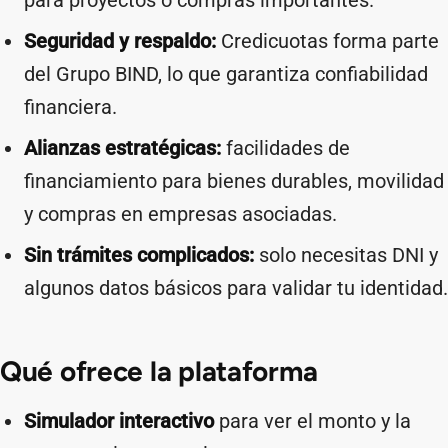
para proyectos o compras importantes.
Seguridad y respaldo:
Credicuotas forma parte
del Grupo BIND, lo que garantiza confiabilidad
financiera.
Alianzas estratégicas:
facilidades de
financiamiento para bienes durables, movilidad
y compras en empresas asociadas.
Sin trámites complicados:
solo necesitas DNI y
algunos datos básicos para validar tu identidad.
Qué ofrece la plataforma
Simulador interactivo
para ver el monto y la