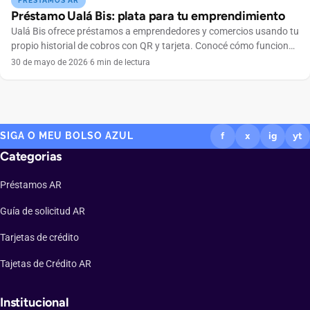
PRÉSTAMOS AR
Préstamo Ualá Bis: plata para tu emprendimiento
Ualá Bis ofrece préstamos a emprendedores y comercios usando tu
propio historial de cobros con QR y tarjeta. Conocé cómo funciona
y si te conviene.
30 de mayo de 2026
·
6 min de lectura
SIGA O MEU BOLSO AZUL
f
x
ig
yt
Categorias
Préstamos AR
Guía de solicitud AR
Tarjetas de crédito
Tajetas de Crédito AR
Institucional