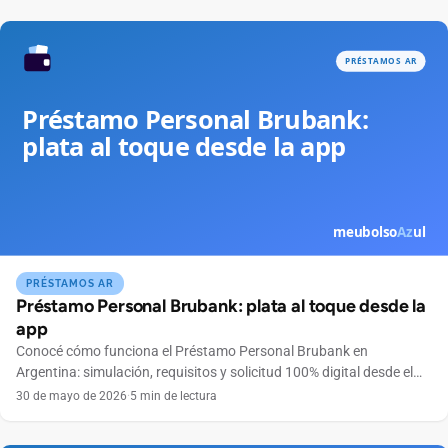
PRÉSTAMOS AR
Préstamo Personal Brubank: plata al toque desde la
app
Conocé cómo funciona el Préstamo Personal Brubank en
Argentina: simulación, requisitos y solicitud 100% digital desde el
celular, sin sucursales.
30 de mayo de 2026
·
5 min de lectura