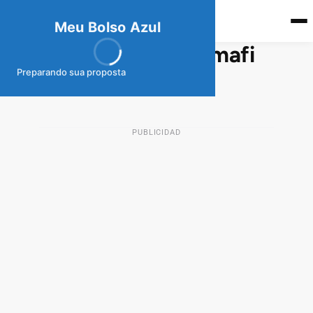
meubolso
Az
ul
Meu Bolso Azul
Préstamo Clásico Comafi
Preparando sua proposta
13 de enero de 2026
PRÉSTAMOS AR
PUBLICIDAD