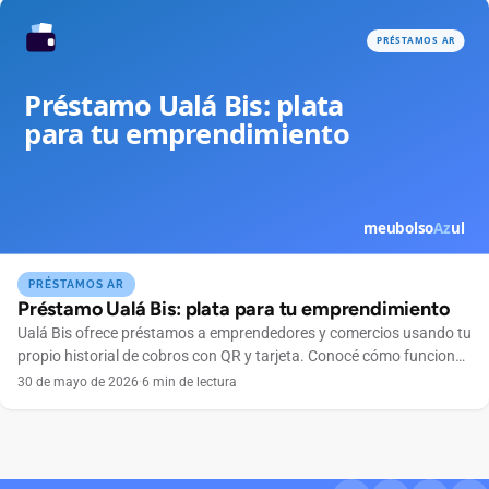
PRÉSTAMOS AR
Préstamo Ualá Bis: plata para tu emprendimiento
Ualá Bis ofrece préstamos a emprendedores y comercios usando tu
propio historial de cobros con QR y tarjeta. Conocé cómo funciona
y si te conviene.
30 de mayo de 2026
·
6 min de lectura