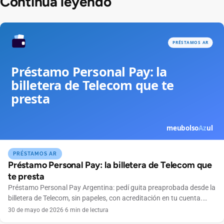
Continúa leyendo
PRÉSTAMOS AR
Préstamo Personal Pay: la billetera de Telecom que
te presta
Préstamo Personal Pay Argentina: pedí guita preaprobada desde la
billetera de Telecom, sin papeles, con acreditación en tu cuenta.
Conocé condiciones.
30 de mayo de 2026
·
6 min de lectura