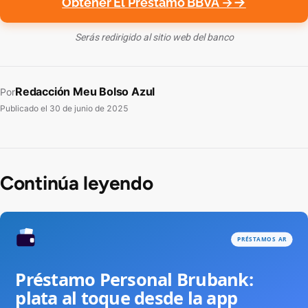
Obtener El Préstamo BBVA →
Serás redirigido al sitio web del banco
Redacción Meu Bolso Azul
Por
Publicado el
30 de junio de 2025
Continúa leyendo