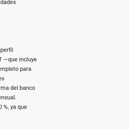
sidades
perfil
FT —que incluye
ompleto para
es
orma del banco
ensual.
0 %, ya que