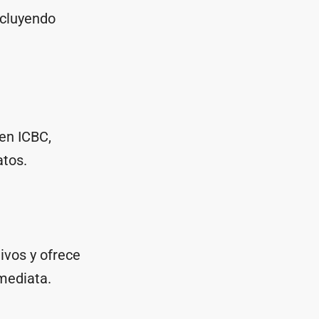
ncluyendo
en ICBC,
atos.
ivos y ofrece
mediata.