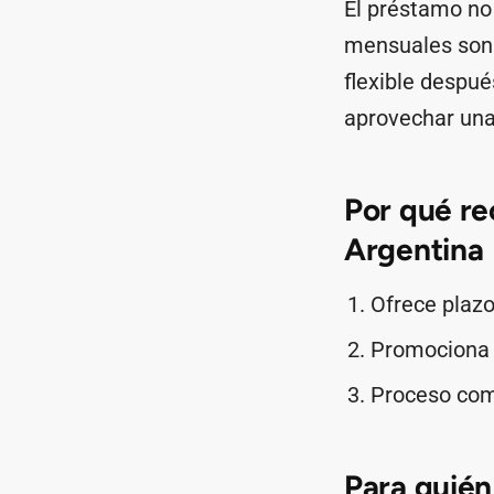
El préstamo no 
mensuales son f
flexible despu
aprovechar una
Por qué r
Argentina
Ofrece plazo
Promociona 
Proceso comp
Para quién