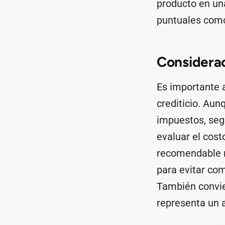
producto en un
puntuales como
Considerac
Es importante a
crediticio. Aun
impuestos, seg
evaluar el costo
recomendable r
para evitar co
También convien
representa un a