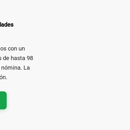
dades
nos con un
s de hasta 98
u nómina. La
ón.