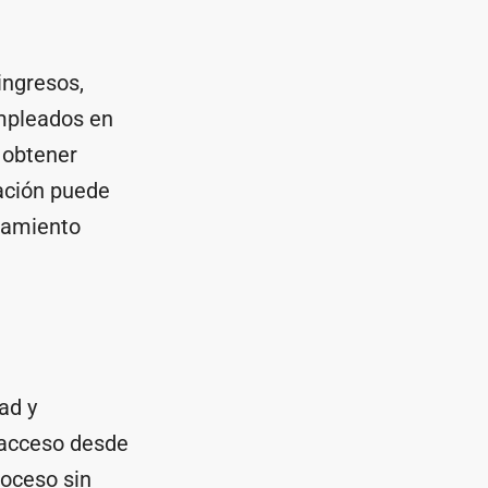
ingresos,
empleados en
 obtener
ación puede
tamiento
ad y
l acceso desde
roceso sin