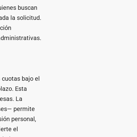
quienes buscan
da la solicitud.
pción
dministrativas.
 cuotas bajo el
plazo. Esta
resas. La
ses— permite
sión personal,
erte el