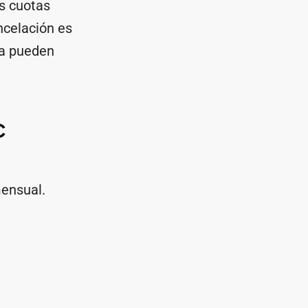
as cuotas
ncelación es
na pueden
C
mensual.