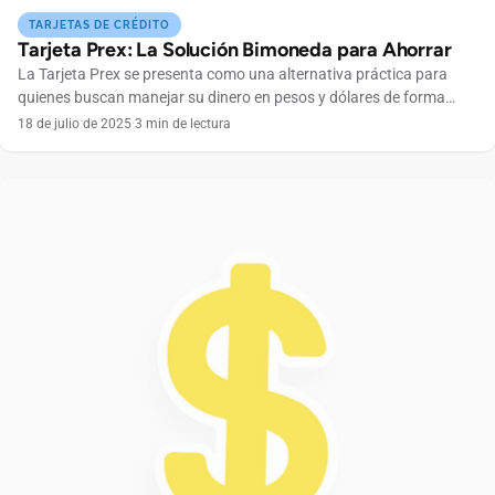
TARJETAS DE CRÉDITO
Tarjeta Prex: La Solución Bimoneda para Ahorrar
La Tarjeta Prex se presenta como una alternativa práctica para
quienes buscan manejar su dinero en pesos y dólares de forma
simple y sin complicaciones. Pensada para el día a día y el ahorro,
18 de julio de 2025
·
3 min de lectura
esta solución bimoneda permite realizar pagos, transferencias y
compras tanto en Argentina como en el exterior, ofreciendo mayor
control financiero en […]