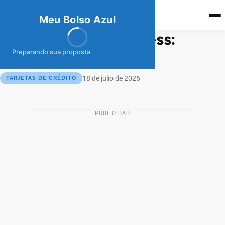
meubolso
Az
ul
Meu Bolso Azul
Reba American Express:
Ventajas Exclusivas
Preparando sua proposta
18 de julio de 2025
TARJETAS DE CRÉDITO
PUBLICIDAD