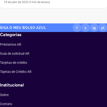
especialmente jóvenes y viajeros. Conoce cómo esta tarjeta
18 de julio de 2025
·
4 min de lectura
prepaga facilita pagos internacionales y ayuda a reducir la carga
impositiva. La Tarjeta Prex es una Mastercard de tipo prepago que
se gestiona desde una billetera virtual. Te […]
SIGA O MEU BOLSO AZUL
f
x
ig
yt
Categorias
Préstamos AR
Guía de solicitud AR
Tarjetas de crédito
Tajetas de Crédito AR
Institucional
Sobre
Contato