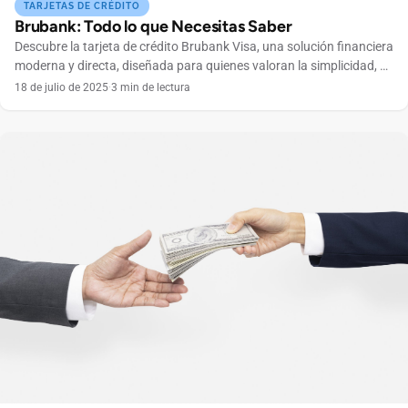
TARJETAS DE CRÉDITO
Brubank: Todo lo que Necesitas Saber
Descubre la tarjeta de crédito Brubank Visa, una solución financiera
moderna y directa, diseñada para quienes valoran la simplicidad, el
control total desde una app y la seguridad en cada una de sus
18 de julio de 2025
·
3 min de lectura
transacciones. Con Brubank Visa, tienes acceso a dos planes
flexibles (Lite con un costo de $500+IVA y Flex por $1.000+IVA),
cuyo cargo […]