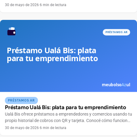
Conocé condiciones.
30 de mayo de 2026
·
6 min de lectura
PRÉSTAMOS AR
Préstamo Ualá Bis: plata para tu emprendimiento
Ualá Bis ofrece préstamos a emprendedores y comercios usando tu
propio historial de cobros con QR y tarjeta. Conocé cómo funciona
y si te conviene.
30 de mayo de 2026
·
6 min de lectura