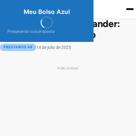
meubolso
Az
ul
Meu Bolso Azul
Súper Préstamo Santander:
financiamiento rápido
Preparando sua proposta
14 de julio de 2025
PRÉSTAMOS AR
PUBLICIDAD