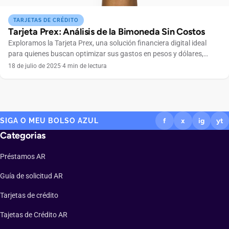
TARJETAS DE CRÉDITO
Tarjeta Prex: Análisis de la Bimoneda Sin Costos
Exploramos la Tarjeta Prex, una solución financiera digital ideal
para quienes buscan optimizar sus gastos en pesos y dólares,
especialmente jóvenes y viajeros. Conoce cómo esta tarjeta
18 de julio de 2025
·
4 min de lectura
prepaga facilita pagos internacionales y ayuda a reducir la carga
impositiva. La Tarjeta Prex es una Mastercard de tipo prepago que
se gestiona desde una billetera virtual. Te […]
SIGA O MEU BOLSO AZUL
f
x
ig
yt
Categorias
Préstamos AR
Guía de solicitud AR
Tarjetas de crédito
Tajetas de Crédito AR