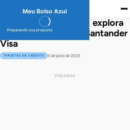
meubolso
Az
ul
Meu Bolso Azul
Funciones y solicitud: explora
la tarjeta de crédito Santander
Preparando sua proposta
Visa
3 de junio de 2025
TARJETAS DE CRÉDITO
PUBLICIDAD