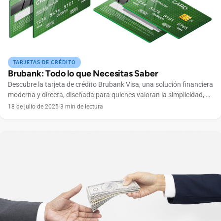
TARJETAS DE CRÉDITO
Brubank: Todo lo que Necesitas Saber
Descubre la tarjeta de crédito Brubank Visa, una solución financiera
moderna y directa, diseñada para quienes valoran la simplicidad, el
control total desde una app y la seguridad en cada una de sus
18 de julio de 2025
·
3 min de lectura
transacciones. Con Brubank Visa, tienes acceso a dos planes
flexibles (Lite con un costo de $500+IVA y Flex por $1.000+IVA),
cuyo cargo […]