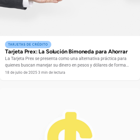
TARJETAS DE CRÉDITO
Tarjeta Prex: La Solución Bimoneda para Ahorrar
La Tarjeta Prex se presenta como una alternativa práctica para
quienes buscan manejar su dinero en pesos y dólares de forma
simple y sin complicaciones. Pensada para el día a día y el ahorro,
18 de julio de 2025
·
3 min de lectura
esta solución bimoneda permite realizar pagos, transferencias y
compras tanto en Argentina como en el exterior, ofreciendo mayor
control financiero en […]