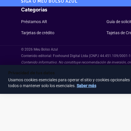
SIGA O MEU BOLSO AZUL
Categorias
Préstamos AR
Guía de solic
Tarjetas de crédito
Tajetas de Cr
© 2026 Meu Bolso Azul
Contenido editorial: Foxhound Digital Ltda (CNPJ 44.451.109/0001-
Contenido informativo. No constituye recomendación de inversión, créd
Privacidad de tus datos
Usamos cookies esenciales para operar el sitio y cookies opcionales 
todos o mantener solo los esenciales.
Saber más