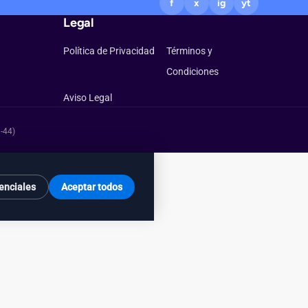
f
x
ig
yt
Legal
Política de Privacidad
Términos y
Condiciones
Aviso Legal
-44)
enciales
Aceptar todos