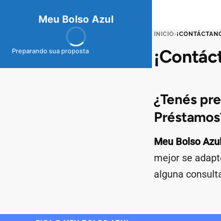
meubolso
Az
ul
Meu Bolso Azul
INICIO
›
¡CONTÁCTAN
¡Contác
Preparando sua proposta
¿Tenés pre
Préstamos
Meu Bolso Azu
mejor se adapt
alguna consult