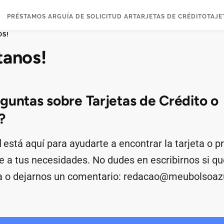
PRÉSTAMOS AR
GUÍA DE SOLICITUD AR
TARJETAS DE CRÉDITO
TAJE
OS!
tanos!
guntas sobre Tarjetas de Crédito o
?
l
está aquí para ayudarte a encontrar la tarjeta o 
e a tus necesidades. No dudes en escribirnos si q
a o dejarnos un comentario:
redacao@meubolsoazu