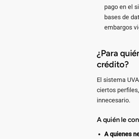
pago en el s
bases de da
embargos vi
¿Para quié
crédito?
El sistema UVA 
ciertos perfile
innecesario.
A quién le co
A quienes ne