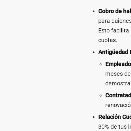
Cobro de ha
para quienes
Esto facilita
cuotas.
Antigüedad 
Empleados
meses de 
demostrab
Contratad
renovación
Relación Cuo
30% de tus i