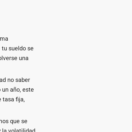
orma
i tu sueldo se
olverse una
ad no saber
 un año, este
tasa fija,
mos que se
la volatilidad