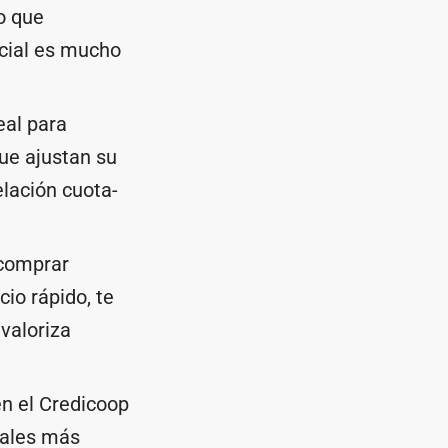
to que
icial es mucho
eal para
que ajustan su
elación cuota-
 comprar
io rápido, te
valoriza
en el Credicoop
nales más