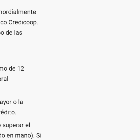
imordialmente
nco Credicoop.
co de las
mo de 12
ral
ayor o la
édito.
 superar el
do en mano). Si