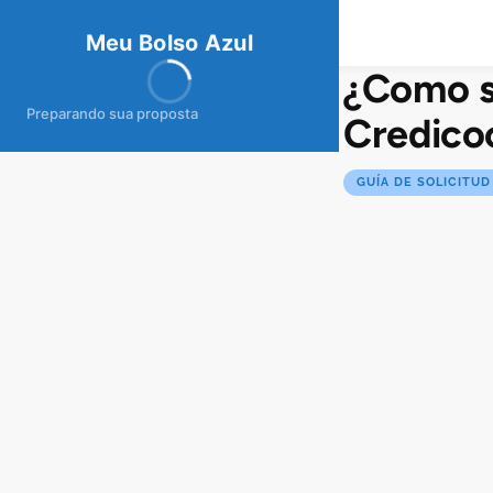
meubolso
Az
ul
Meu Bolso Azul
¿Como so
Preparando sua proposta
Credico
GUÍA DE SOLICITUD