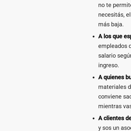
no te permit
necesitás, e
más baja.
A los que es
empleados qu
salario segú
ingreso.
A quienes bu
materiales d
conviene sac
mientras va
A clientes d
y sos un aso