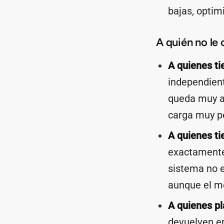
bajas, optim
A quién no le
A quienes ti
independient
queda muy at
carga muy p
A quienes ti
exactamente
sistema no es
aunque el mo
A quienes p
devuelven en