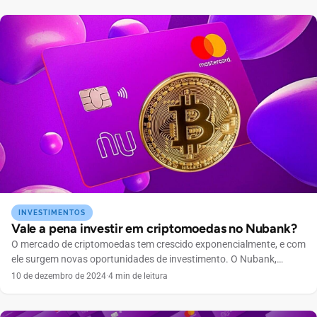
Forma 1: Não deixe dinheiro na Conta Corrente Uma das primeiras
dicas para otimizar seus ganhos com o Nubank […]
INVESTIMENTOS
Vale a pena investir em criptomoedas no Nubank?
O mercado de criptomoedas tem crescido exponencialmente, e com
ele surgem novas oportunidades de investimento. O Nubank,
conhecido por sua inovação no setor financeiro, oferece uma
10 de dezembro de 2024
·
4 min de leitura
plataforma acessível para quem deseja começar a investir em
criptos. Vamos explorar todas as funcionalidades, taxas e opções