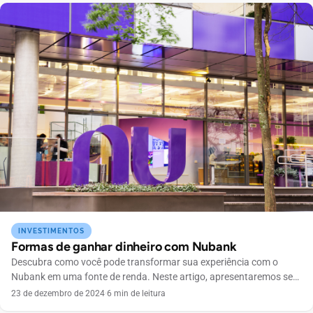
INVESTIMENTOS
Formas de ganhar dinheiro com Nubank
Descubra como você pode transformar sua experiência com o
Nubank em uma fonte de renda. Neste artigo, apresentaremos sete
estratégias eficazes que não apenas ajudam a maximizar seus
23 de dezembro de 2024
·
6 min de leitura
ganhos, mas também a evitar armadilhas financeiras comuns.