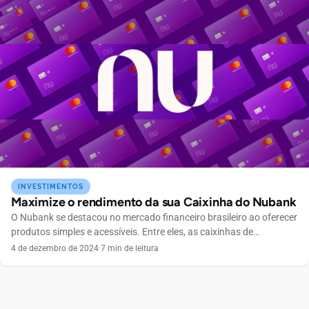
disponíveis para você tomar decisões informadas. Quais
criptomoedas o Nubank oferece? […]
INVESTIMENTOS
Maximize o rendimento da sua Caixinha do Nubank
O Nubank se destacou no mercado financeiro brasileiro ao oferecer
produtos simples e acessíveis. Entre eles, as caixinhas de
investimento são uma maneira prática de gerenciar suas
4 de dezembro de 2024
·
7 min de leitura
economias. Essas caixinhas permitem que os clientes organizem
suas finanças de acordo com objetivos específicos, como uma
viagem ou a compra de um carro. Com o Nubank, você […]