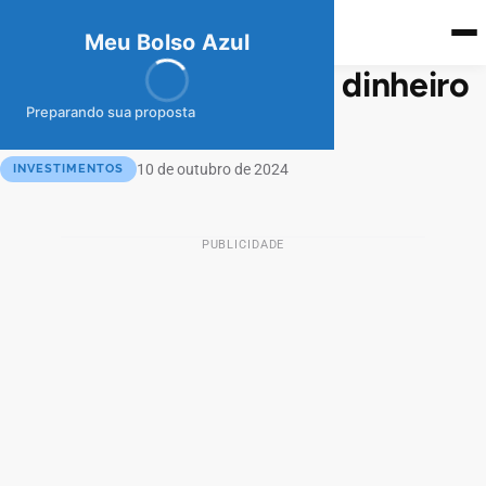
meubolso
Az
ul
Meu Bolso Azul
5 maneiras de ganhar dinheiro
com o Mercado Pago
Preparando sua proposta
10 de outubro de 2024
INVESTIMENTOS
PUBLICIDADE