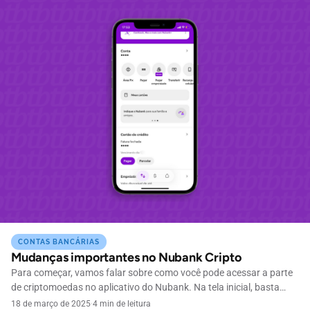
CONTAS BANCÁRIAS
Mudanças importantes no Nubank Cripto
Para começar, vamos falar sobre como você pode acessar a parte
de criptomoedas no aplicativo do Nubank. Na tela inicial, basta
clicar no símbolo de cifrão que está localizado na parte inferior do
18 de março de 2025
·
4 min de leitura