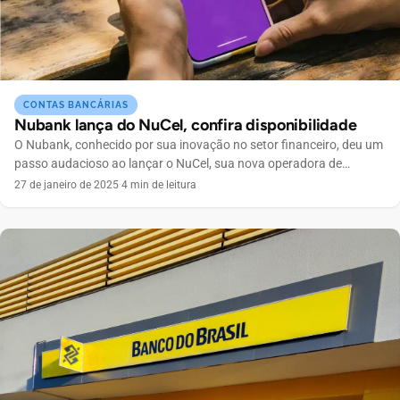
CONTAS BANCÁRIAS
Nubank lança do NuCel, confira disponibilidade
O Nubank, conhecido por sua inovação no setor financeiro, deu um
passo audacioso ao lançar o NuCel, sua nova operadora de
telefonia móvel. A partir de 20 de janeiro de 2025, os clientes
27 de janeiro de 2025
·
4 min de leitura
poderão contratar planos de celular diretamente pelo aplicativo,
sem a necessidade de fidelidade e utilizando tecnologia eSIM. Essa
iniciativa visa simplificar a […]