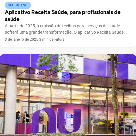
SEU BOLSO
Aplicativo Receita Saúde, para profissionais de
saúde
A partir de 2025, a emissão de recibos para serviços de saúde
sofrerá uma grande transformação. O aplicativo Receita Saúde,
que já vem sendo utilizado por profissionais da área, se tornará
3 de janeiro de 2025
·
3 min de leitura
obrigatório. Essa mudança visa combater a sonegação fiscal e
reduzir o número de declarações do imposto de renda que caem na
malha fina. Vamos […]