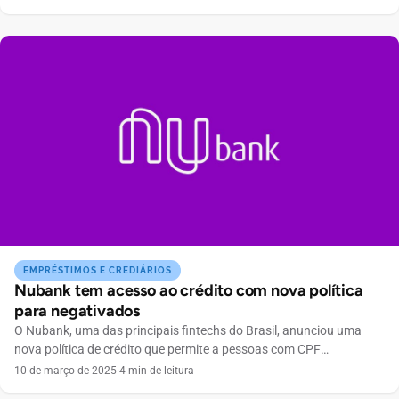
aplicativo. Isso o levará à seção de investimentos do Nubank.
Dentro dessa seção, você encontrará uma variedade de opções de
investimento, incluindo […]
EMPRÉSTIMOS E CREDIÁRIOS
Nubank tem acesso ao crédito com nova política
para negativados
O Nubank, uma das principais fintechs do Brasil, anunciou uma
nova política de crédito que permite a pessoas com CPF
negativado solicitar empréstimos de até R$ 4 mil. Essa iniciativa
10 de março de 2025
·
4 min de leitura
visa promover a inclusão financeira e oferecer uma alternativa