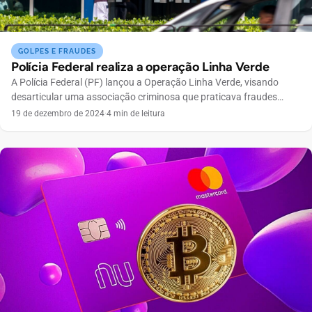
GOLPES E FRAUDES
Polícia Federal realiza a operação Linha Verde
A Polícia Federal (PF) lançou a Operação Linha Verde, visando
desarticular uma associação criminosa que praticava fraudes
contra a Caixa Econômica Federal. A operação, realizada em 18 de
19 de dezembro de 2024
·
4 min de leitura
dezembro de 2024, abrangeu as cidades de Salvador e Jequié, na
Bahia, além de locais em Sergipe e Alagoas. Os criminosos
utilizavam documentos falsificados para abrir contas […]