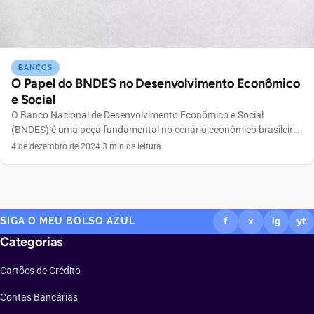
BANCOS
O Papel do BNDES no Desenvolvimento Econômico
e Social
O Banco Nacional de Desenvolvimento Econômico e Social
(BNDES) é uma peça fundamental no cenário econômico brasileiro,
atuando como o principal instrumento do governo federal para o
4 de dezembro de 2024
·
3 min de leitura
financiamento de diversos setores da economia. Desde sua
fundação em 1952, pelo então presidente Getúlio Vargas, o BNDES
tem desempenhado um papel crucial no apoio ao desenvolvimento
econômico […]
SIGA O MEU BOLSO AZUL
f
x
ig
yt
Categorias
Cartões de Crédito
Contas Bancárias