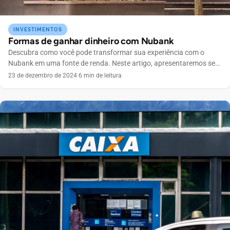
INVESTIMENTOS
Formas de ganhar dinheiro com Nubank
Descubra como você pode transformar sua experiência com o
Nubank em uma fonte de renda. Neste artigo, apresentaremos sete
estratégias eficazes que não apenas ajudam a maximizar seus
23 de dezembro de 2024
·
6 min de leitura
ganhos, mas também a evitar armadilhas financeiras comuns.
Forma 1: Não deixe dinheiro na Conta Corrente Uma das primeiras
dicas para otimizar seus ganhos com o Nubank […]