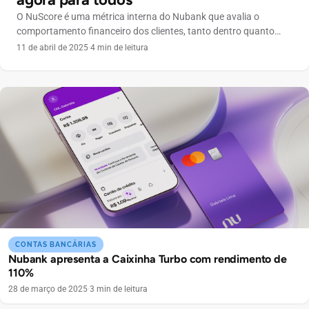
O NuScore é uma métrica interna do Nubank que avalia o
comportamento financeiro dos clientes, tanto dentro quanto
fora da plataforma. A ideia é fornecer uma análise mais precisa e
11 de abril de 2025
·
4 min de leitura
personalizada do perfil de crédito dos usuários. Essa novidade
foi intensificada nas últimas semanas, com vários clientes
recebendo acesso à ferramenta. O NuScore aparece no […]
CONTAS BANCÁRIAS
Nubank apresenta a Caixinha Turbo com rendimento de
110%
28 de março de 2025
·
3 min de leitura