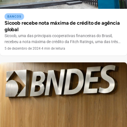
BANCOS
Sicoob recebe nota máxima de crédito de agência
global
Sicoob, uma das principais cooperativas financeiras do Brasil,
recebeu a nota máxima de crédito da Fitch Ratings, uma das três
maiores agências de classificação de risco do mundo. A
5 de dezembro de 2024
·
4 min de leitura
cooperativa teve sua classificação elevada para Triple A (AAA), o
nível mais alto concedido por instituições que realizam esse tipo de
análise. Principais pontos A Fitch […]