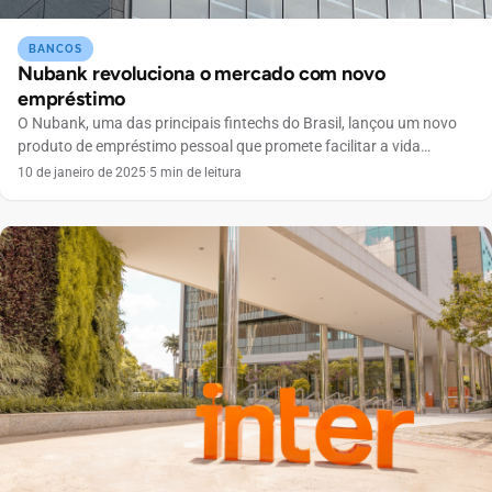
BANCOS
Nubank revoluciona o mercado com novo
empréstimo
O Nubank, uma das principais fintechs do Brasil, lançou um novo
produto de empréstimo pessoal que promete facilitar a vida
financeira de seus clientes. Com um prazo de carência de até 90
10 de janeiro de 2025
·
5 min de leitura
dias para o primeiro pagamento, a instituição busca oferecer mais
flexibilidade e opções para quem precisa de crédito. Durante esse
período, os clientes […]