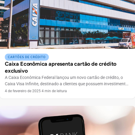
CARTÕES DE CRÉDITO
Caixa Econômica apresenta cartão de crédito
exclusivo
A Caixa Econômica Federal lançou um novo cartão de crédito, o
Caixa Visa Infinite, destinado a clientes que possuem investimentos
superiores a R$ 1 milhão. Este cartão oferece uma série de
4 de fevereiro de 2025
·
4 min de leitura
benefícios premium, incluindo acesso ilimitado a salas VIP em
aeroportos ao redor do mundo e um programa de pontos atrativo.
Os clientes que utilizarem […]