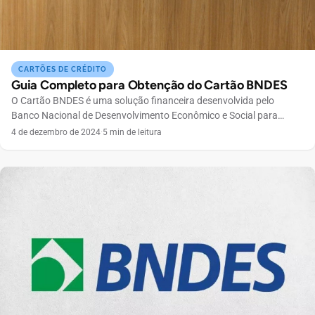
CARTÕES DE CRÉDITO
Guia Completo para Obtenção do Cartão BNDES
O Cartão BNDES é uma solução financeira desenvolvida pelo
Banco Nacional de Desenvolvimento Econômico e Social para
facilitar o acesso ao crédito para micro, pequenas e médias
4 de dezembro de 2024
·
5 min de leitura
empresas. Com ele, é possível financiar a aquisição de bens e
serviços necessários para o crescimento do seu negócio, com
condições de pagamento vantajosas. O principal atrativo do […]