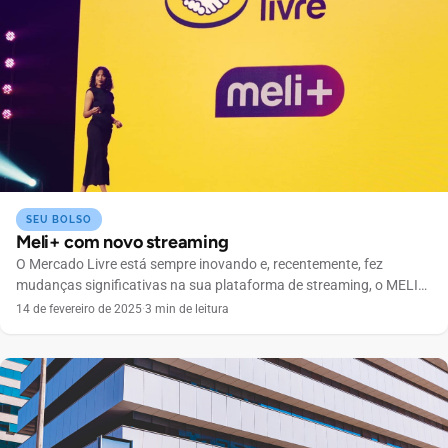
SEU BOLSO
Meli+ com novo streaming
O Mercado Livre está sempre inovando e, recentemente, fez
mudanças significativas na sua plataforma de streaming, o MELI+.
O que mudou no MELI+ Para quem não acompanhou as últimas
14 de fevereiro de 2025
·
3 min de leitura
atualizações, o Mercado Livre decidiu dividir seu serviço MELI+ em
dois pacotes. Isso significa que você não precisa mais se
preocupar em assinar um pacote único […]