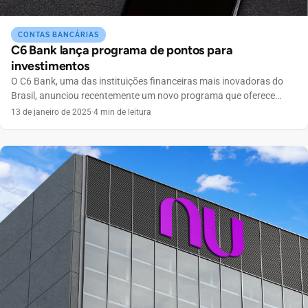
CONTAS BANCÁRIAS
C6 Bank lança programa de pontos para
investimentos
O C6 Bank, uma das instituições financeiras mais inovadoras do
Brasil, anunciou recentemente um novo programa que oferece
pontos aos clientes que realizarem a portabilidade de seus
13 de janeiro de 2025
·
4 min de leitura
investimentos. Essa iniciativa visa não apenas atrair novos
investidores, mas também fidelizar os atuais, proporcionando uma
experiência mais rica e recompensadora. Principais pontos O que é
a portabilidade […]