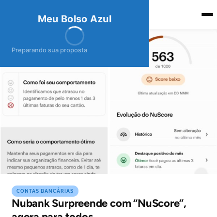
meubolso
Az
ul
Meu Bolso Azul
Preparando sua proposta
CONTAS BANCÁRIAS
Nubank Surpreende com “NuScore”,
agora para todos