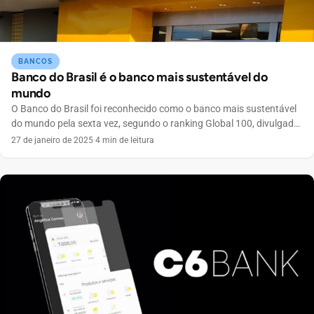
BANCOS
Banco do Brasil é o banco mais sustentável do
mundo
O Banco do Brasil foi reconhecido como o banco mais sustentável
do mundo pela sexta vez, segundo o ranking Global 100, divulgado
durante o Fórum Econômico Mundial em Davos, Suíça. Este
27 de janeiro de 2025
·
4 min de leitura
reconhecimento destaca a importância da sustentabilidade nas
operações do banco e seu compromisso com o desenvolvimento
socioambiental. O que é o ranking Global 100? […]