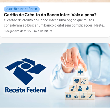
CARTÕES DE CRÉDITO
Cartão de Crédito do Banco Inter: Vale a pena?
O cartão de crédito do Banco Inter é uma opção que muitos
consideram ao buscar um banco digital sem complicações. Neste
artigo, vamos explorar todos os aspectos dos cartões disponíveis,
3 de janeiro de 2025
·
3 min de leitura
suas vantagens, desvantagens e como eles se comparam com
outras opções do mercado. Por que escolher o cartão de crédito do
Banco Inter? O Banco […]