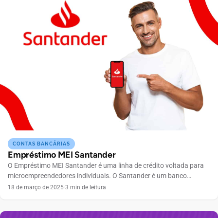
CONTAS BANCÁRIAS
Empréstimo MEI Santander
O Empréstimo MEI Santander é uma linha de crédito voltada para
microempreendedores individuais. O Santander é um banco
tradicional, conhecido por sua solidez e confiabilidade, o que pode
18 de março de 2025
·
3 min de leitura
ser um fator decisivo para muitos que ainda preferem instituições
financeiras com agências físicas. Este empréstimo é uma
alternativa para quem busca potencializar as finanças do seu […]